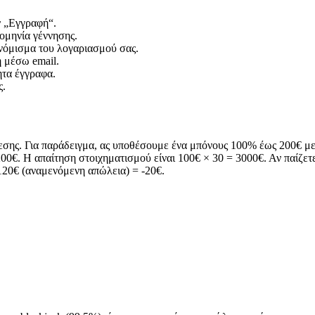
ν „Εγγραφή“.
ομηνία γέννησης.
 νόμισμα του λογαριασμού σας.
ή μέσω email.
τα έγγραφα.
ς.
θεσης. Για παράδειγμα, ας υποθέσουμε ένα μπόνους 100% έως 200€ με
200€. Η απαίτηση στοιχηματισμού είναι 100€ × 30 = 3000€. Αν παίζε
 120€ (αναμενόμενη απώλεια) = -20€.