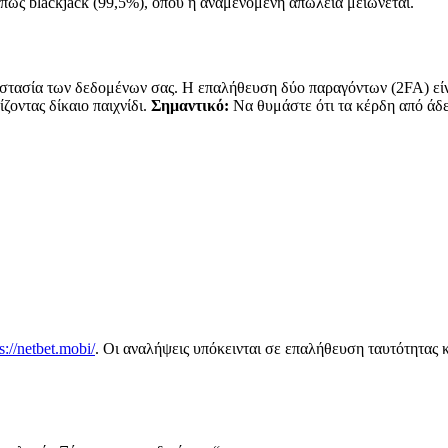
 όπως blackjack (99,5%), όπου η αναμενόμενη απώλεια μειώνεται.
στασία των δεδομένων σας. Η επαλήθευση δύο παραγόντων (2FA) είναι
οντας δίκαιο παιχνίδι.
Σημαντικό:
Να θυμάστε ότι τα κέρδη από άδε
s://netbet.mobi/
. Οι αναλήψεις υπόκεινται σε επαλήθευση ταυτότητας κ