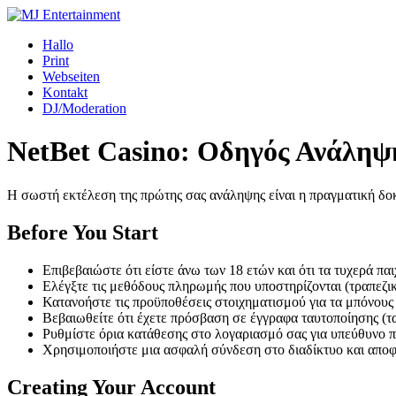
Zum
Inhalt
Hallo
springen
Print
Webseiten
Kontakt
DJ/Moderation
NetBet Casino: Οδηγός Ανάληψ
Η σωστή εκτέλεση της πρώτης σας ανάληψης είναι η πραγματική δο
Before You Start
Επιβεβαιώστε ότι είστε άνω των 18 ετών και ότι τα τυχερά παι
Ελέγξτε τις μεθόδους πληρωμής που υποστηρίζονται (τραπεζικ
Κατανοήστε τις προϋποθέσεις στοιχηματισμού για τα μπόνους 
Βεβαιωθείτε ότι έχετε πρόσβαση σε έγγραφα ταυτοποίησης (τ
Ρυθμίστε όρια κατάθεσης στο λογαριασμό σας για υπεύθυνο πα
Χρησιμοποιήστε μια ασφαλή σύνδεση στο διαδίκτυο και αποφ
Creating Your Account