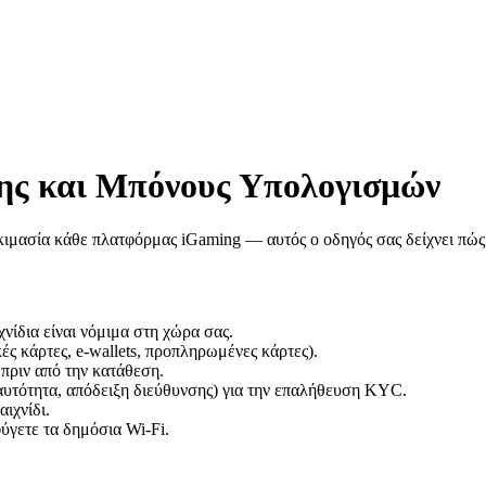
ης και Μπόνους Υπολογισμών
κιμασία κάθε πλατφόρμας iGaming — αυτός ο οδηγός σας δείχνει πώς 
χνίδια είναι νόμιμα στη χώρα σας.
ές κάρτες, e-wallets, προπληρωμένες κάρτες).
πριν από την κατάθεση.
αυτότητα, απόδειξη διεύθυνσης) για την επαλήθευση KYC.
ιχνίδι.
ύγετε τα δημόσια Wi-Fi.