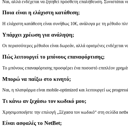
Ναι, αλλά ενδέχεται να ζητηθεί πρόσθετη επαλήθευση. Συνιστάται ν
Ποια είναι η ελάχιστη κατάθεση;
Η ελάχιστη κατάθεση είναι συνήθως 10€, ανάλογα με τη μέθοδο πλ
Υπάρχει χρέωση για ανάληψη;
Οι περισσότερες μέθοδοι είναι δωρεάν, αλλά ορισμένες ενδέχεται ν
Πώς λειτουργεί το μπόνους επαναφόρτισης;
Το μπόνους επαναφόρτισης προσφέρει ένα ποσοστό επιπλέον χρημάτ
Μπορώ να παίξω στο κινητό;
Ναι, η πλατφόρμα είναι mobile-optimized και λειτουργεί ως progr
Τι κάνω αν ξεχάσω τον κωδικό μου;
Χρησιμοποιήστε την επιλογή „Ξέχασα τον κωδικό“ στη σελίδα netbet
Είναι ασφαλές το NetBet;