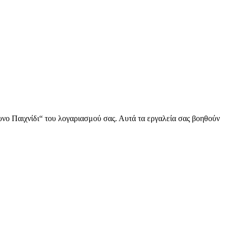
θυνο Παιχνίδι“ του λογαριασμού σας. Αυτά τα εργαλεία σας βοηθούν