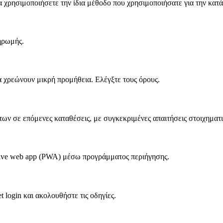
α χρησιμοποιήσετε την ίδια μέθοδο που χρησιμοποιήσατε για την κατ
ηρωμής.
α χρεώνουν μικρή προμήθεια. Ελέγξτε τους όρους.
ων σε επόμενες καταθέσεις, με συγκεκριμένες απαιτήσεις στοιχηματ
essive web app (PWA) μέσω προγράμματος περιήγησης.
 login και ακολουθήστε τις οδηγίες.