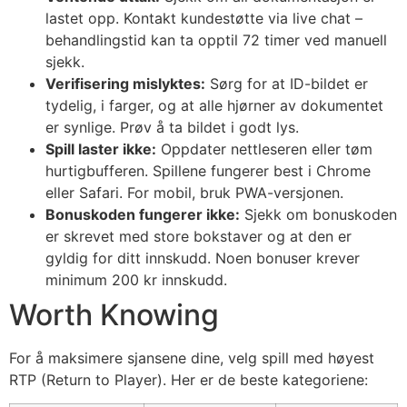
lastet opp. Kontakt kundestøtte via live chat –
behandlingstid kan ta opptil 72 timer ved manuell
sjekk.
Verifisering mislyktes:
Sørg for at ID-bildet er
tydelig, i farger, og at alle hjørner av dokumentet
er synlige. Prøv å ta bildet i godt lys.
Spill laster ikke:
Oppdater nettleseren eller tøm
hurtigbufferen. Spillene fungerer best i Chrome
eller Safari. For mobil, bruk PWA-versjonen.
Bonuskoden fungerer ikke:
Sjekk om bonuskoden
er skrevet med store bokstaver og at den er
gyldig for ditt innskudd. Noen bonuser krever
minimum 200 kr innskudd.
Worth Knowing
For å maksimere sjansene dine, velg spill med høyest
RTP (Return to Player). Her er de beste kategoriene: