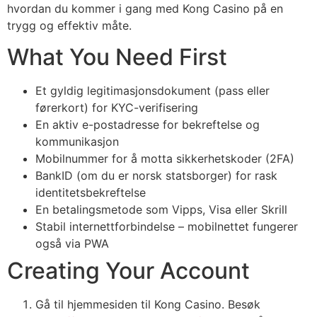
hvordan du kommer i gang med Kong Casino på en
trygg og effektiv måte.
What You Need First
Et gyldig legitimasjonsdokument (pass eller
førerkort) for KYC-verifisering
En aktiv e-postadresse for bekreftelse og
kommunikasjon
Mobilnummer for å motta sikkerhetskoder (2FA)
BankID (om du er norsk statsborger) for rask
identitetsbekreftelse
En betalingsmetode som Vipps, Visa eller Skrill
Stabil internettforbindelse – mobilnettet fungerer
også via PWA
Creating Your Account
Gå til hjemmesiden til Kong Casino. Besøk