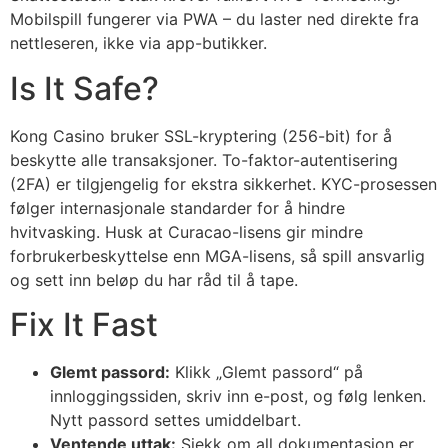
Mobilspill fungerer via PWA – du laster ned direkte fra
nettleseren, ikke via app-butikker.
Is It Safe?
Kong Casino bruker SSL-kryptering (256-bit) for å
beskytte alle transaksjoner. To-faktor-autentisering
(2FA) er tilgjengelig for ekstra sikkerhet. KYC-prosessen
følger internasjonale standarder for å hindre
hvitvasking. Husk at Curacao-lisens gir mindre
forbrukerbeskyttelse enn MGA-lisens, så spill ansvarlig
og sett inn beløp du har råd til å tape.
Fix It Fast
Glemt passord:
Klikk „Glemt passord“ på
innloggingssiden, skriv inn e-post, og følg lenken.
Nytt passord settes umiddelbart.
Ventende uttak:
Sjekk om all dokumentasjon er