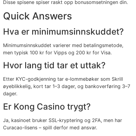
Disse spisene spiser raskt opp bonusomsetningen din.
Quick Answers
Hva er minimumsinnskuddet?
Minimumsinnskuddet varierer med betalingsmetode,
men typisk 100 kr for Vipps og 200 kr for Visa.
Hvor lang tid tar et uttak?
Etter KYC-godkjenning tar e-lommebøker som Skrill
øyeblikkelig, kort tar 1–3 dager, og bankoverføring 3–7
dager.
Er Kong Casino trygt?
Ja, kasinoet bruker SSL-kryptering og 2FA, men har
Curacao-lisens – spill derfor med ansvar.