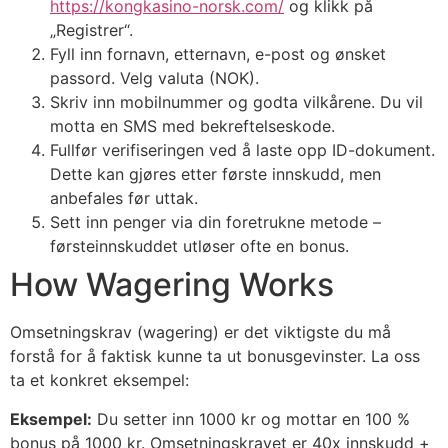
https://kongkasino-norsk.com/
og klikk på
„Registrer“.
Fyll inn fornavn, etternavn, e-post og ønsket
passord. Velg valuta (NOK).
Skriv inn mobilnummer og godta vilkårene. Du vil
motta en SMS med bekreftelseskode.
Fullfør verifiseringen ved å laste opp ID-dokument.
Dette kan gjøres etter første innskudd, men
anbefales før uttak.
Sett inn penger via din foretrukne metode –
førsteinnskuddet utløser ofte en bonus.
How Wagering Works
Omsetningskrav (wagering) er det viktigste du må
forstå for å faktisk kunne ta ut bonusgevinster. La oss
ta et konkret eksempel:
Eksempel:
Du setter inn 1000 kr og mottar en 100 %
bonus på 1000 kr. Omsetningskravet er 40x innskudd +