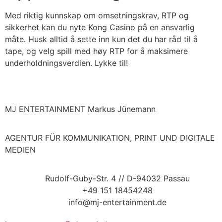
Med riktig kunnskap om omsetningskrav, RTP og
sikkerhet kan du nyte Kong Casino på en ansvarlig
måte. Husk alltid å sette inn kun det du har råd til å
tape, og velg spill med høy RTP for å maksimere
underholdningsverdien. Lykke til!
MJ ENTERTAINMENT Markus Jünemann
AGENTUR FÜR KOMMUNIKATION, PRINT UND DIGITALE
MEDIEN
Rudolf-Guby-Str. 4 // D-94032 Passau
+49 151 18454248
info@mj-entertainment.de