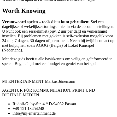
Worth Knowing
Verantwoord spelen – tools die u kunt gebruiken:
Stel een
dagelijkse of wekelijkse stortingslimiet in via de accountinstellingen.
U kunt ook een sessielimiet (bijv. 2 uur per dag) en verlieslimiet
instellen. Bij problemen met gokken is self-exclusion mogelijk voor
24 uur, 7 dagen, 30 dagen of permanent. Neem bij twijfel contact op
met hulplijnen zoals AGOG (België) of Loket Kansspel
(Nederland).
Met deze gids heeft u alle basiskennis om veilig en geïnformeerd te
spelen. Begin altijd met een budget en geniet van het spel.
MJ ENTERTAINMENT Markus Jünemann
AGENTUR FÜR KOMMUNIKATION, PRINT UND
DIGITALE MEDIEN
Rudolf-Guby-Str. 4 // D-94032 Passau
+49 151 18454248
info@mj-entertainment.de