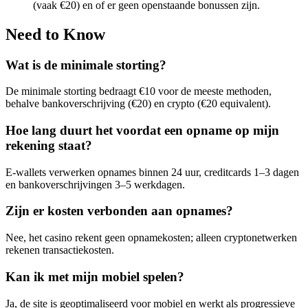
(vaak €20) en of er geen openstaande bonussen zijn.
Need to Know
Wat is de minimale storting?
De minimale storting bedraagt €10 voor de meeste methoden,
behalve bankoverschrijving (€20) en crypto (€20 equivalent).
Hoe lang duurt het voordat een opname op mijn
rekening staat?
E-wallets verwerken opnames binnen 24 uur, creditcards 1–3 dagen
en bankoverschrijvingen 3–5 werkdagen.
Zijn er kosten verbonden aan opnames?
Nee, het casino rekent geen opnamekosten; alleen cryptonetwerken
rekenen transactiekosten.
Kan ik met mijn mobiel spelen?
Ja, de site is geoptimaliseerd voor mobiel en werkt als progressieve