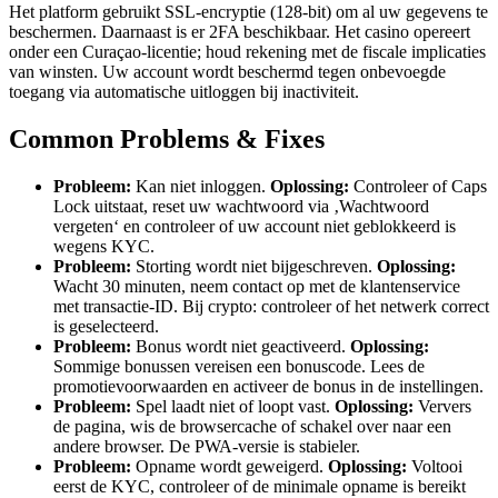
Het platform gebruikt SSL-encryptie (128-bit) om al uw gegevens te
beschermen. Daarnaast is er 2FA beschikbaar. Het casino opereert
onder een Curaçao-licentie; houd rekening met de fiscale implicaties
van winsten. Uw account wordt beschermd tegen onbevoegde
toegang via automatische uitloggen bij inactiviteit.
Common Problems & Fixes
Probleem:
Kan niet inloggen.
Oplossing:
Controleer of Caps
Lock uitstaat, reset uw wachtwoord via ‚Wachtwoord
vergeten‘ en controleer of uw account niet geblokkeerd is
wegens KYC.
Probleem:
Storting wordt niet bijgeschreven.
Oplossing:
Wacht 30 minuten, neem contact op met de klantenservice
met transactie-ID. Bij crypto: controleer of het netwerk correct
is geselecteerd.
Probleem:
Bonus wordt niet geactiveerd.
Oplossing:
Sommige bonussen vereisen een bonuscode. Lees de
promotievoorwaarden en activeer de bonus in de instellingen.
Probleem:
Spel laadt niet of loopt vast.
Oplossing:
Ververs
de pagina, wis de browsercache of schakel over naar een
andere browser. De PWA-versie is stabieler.
Probleem:
Opname wordt geweigerd.
Oplossing:
Voltooi
eerst de KYC, controleer of de minimale opname is bereikt