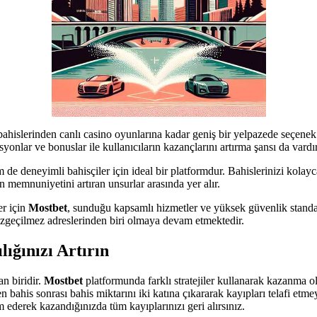
 bahislerinden canlı casino oyunlarına kadar geniş bir yelpazede seçenek
nlar ve bonuslar ile kullanıcıların kazançlarını artırma şansı da vardır
de deneyimli bahisçiler için ideal bir platformdur. Bahislerinizi kolayca 
rın memnuniyetini artıran unsurlar arasında yer alır.
er için
Mostbet
, sunduğu kapsamlı hizmetler ve yüksek güvenlik standart
vazgeçilmez adreslerinden biri olmaya devam etmektedir.
lığınızı Artırın
n biridir.
Mostbet
platformunda farklı stratejiler kullanarak kazanma olası
n bahis sonrası bahis miktarını iki katına çıkararak kayıpları telafi etmey
 ederek kazandığınızda tüm kayıplarınızı geri alırsınız.