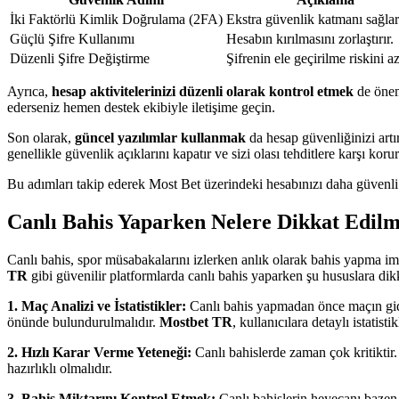
İki Faktörlü Kimlik Doğrulama (2FA)
Ekstra güvenlik katmanı sağlar
Güçlü Şifre Kullanımı
Hesabın kırılmasını zorlaştırır.
Düzenli Şifre Değiştirme
Şifrenin ele geçirilme riskini aza
Ayrıca,
hesap aktivitelerinizi düzenli olarak kontrol etmek
de öneml
ederseniz hemen destek ekibiyle iletişime geçin.
Son olarak,
güncel yazılımlar kullanmak
da hesap güvenliğinizi artı
genellikle güvenlik açıklarını kapatır ve sizi olası tehditlere karşı korur
Bu adımları takip ederek Most Bet üzerindeki hesabınızı daha güvenli h
Canlı Bahis Yaparken Nelere Dikkat Edilm
Canlı bahis, spor müsabakalarını izlerken anlık olarak bahis yapma imka
TR
gibi güvenilir platformlarda canlı bahis yaparken şu hususlara di
1. Maç Analizi ve İstatistikler:
Canlı bahis yapmadan önce maçın gidişa
önünde bulundurulmalıdır.
Mostbet TR
, kullanıcılara detaylı istatis
2. Hızlı Karar Verme Yeteneği:
Canlı bahislerde zaman çok kritiktir. 
hazırlıklı olmalıdır.
3. Bahis Miktarını Kontrol Etmek:
Canlı bahislerin heyecanı bazen 