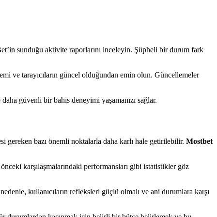
et’in sunduğu aktivite raporlarını inceleyin. Şüpheli bir durum fark
istemi ve tarayıcıların güncel olduğundan emin olun. Güncellemeler
e daha güvenli bir bahis deneyimi yaşamanızı sağlar.
i gereken bazı önemli noktalarla daha karlı hale getirilebilir.
Mostbet
nceki karşılaşmalarındaki performansları gibi istatistikler göz
nedenle, kullanıcıların refleksleri güçlü olmalı ve ani durumlara karşı
ür durumlardan kaçınmak için belirli bir bütçe belirlemek ve bu