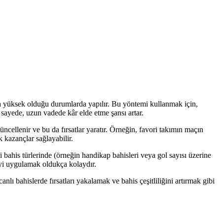
ha yüksek olduğu durumlarda yapılır. Bu yöntemi kullanmak için,
 sayede, uzun vadede kâr elde etme şansı artar.
ncellenir ve bu da fırsatlar yaratır. Örneğin, favori takımın maçın
kazançlar sağlayabilir.
i bahis türlerinde (örneğin handikap bahisleri veya gol sayısı üzerine
jiyi uygulamak oldukça kolaydır.
ı bahislerde fırsatları yakalamak ve bahis çeşitliliğini artırmak gibi