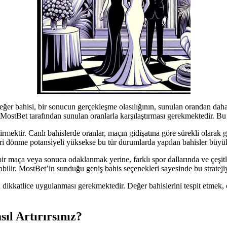
Değer bahisi, bir sonucun gerçekleşme olasılığının, sunulan orandan da
ve MostBet tarafından sunulan oranlarla karşılaştırması gerekmektedir. Bu
mektir. Canlı bahislerde oranlar, maçın gidişatına göre sürekli olarak gü
i dönme potansiyeli yüksekse bu tür durumlarda yapılan bahisler büyük 
 bir maça veya sonuca odaklanmak yerine, farklı spor dallarında ve çeşitl
ırabilir. MostBet’in sunduğu geniş bahis seçenekleri sayesinde bu strate
kkatlice uygulanması gerekmektedir. Değer bahislerini tespit etmek, canl
ıl Artırırsınız?