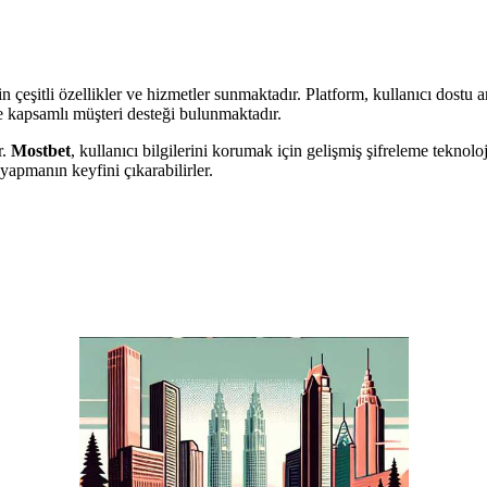
 çeşitli özellikler ve hizmetler sunmaktadır. Platform, kullanıcı dostu 
e kapsamlı müşteri desteği bulunmaktadır.
r.
Mostbet
, kullanıcı bilgilerini korumak için gelişmiş şifreleme teknoloji
yapmanın keyfini çıkarabilirler.