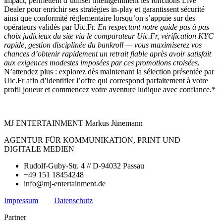
impact, permettent d’utiliser intelligemment les fonctions Live
Dealer pour enrichir ses stratégies in‑play et garantissent sécurité
ainsi que conformité réglementaire lorsqu’on s’appuie sur des
opérateurs validés par Uic.Fr.
En respectant notre guide pas à pas —
choix judicieux du site via le comparateur Uic.Fr, vérification KYC
rapide, gestion disciplinée du bankroll — vous maximiserez vos
chances d’obtenir rapidement un retrait fiable après avoir satisfait
aux exigences modestes imposées par ces promotions croisées.
N’attendez plus : explorez dès maintenant la sélection présentée par
Uic.Fr afin d’identifier l’offre qui correspond parfaitement à votre
profil joueur et commencez votre aventure ludique avec confiance.*
MJ ENTERTAINMENT Markus Jünemann
AGENTUR FÜR KOMMUNIKATION, PRINT UND
DIGITALE MEDIEN
Rudolf-Guby-Str. 4 // D-94032 Passau
+49 151 18454248
info@mj-entertainment.de
Impressum
Datenschutz
Partner