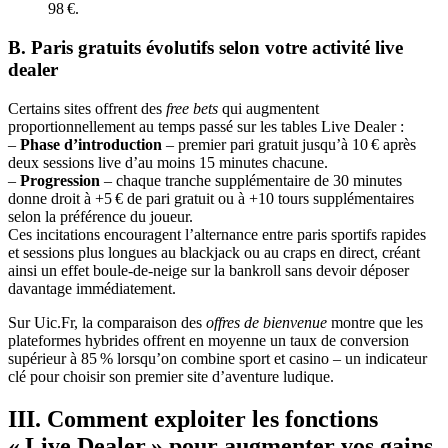
98 €.
B. Paris gratuits évolutifs selon votre activité live
dealer
Certains sites offrent des
free bets
qui augmentent
proportionnellement au temps passé sur les tables Live Dealer :
–
Phase d’introduction
– premier pari gratuit jusqu’à 10 € après
deux sessions live d’au moins 15 minutes chacune.
–
Progression
– chaque tranche supplémentaire de 30 minutes
donne droit à +5 € de pari gratuit ou à +10 tours supplémentaires
selon la préférence du joueur.
Ces incitations encouragent l’alternance entre paris sportifs rapides
et sessions plus longues au blackjack ou au craps en direct, créant
ainsi un effet boule‑de‑neige sur la bankroll sans devoir déposer
davantage immédiatement.
Sur Uic.Fr, la comparaison des
offres de bienvenue
montre que les
plateformes hybrides offrent en moyenne un taux de conversion
supérieur à 85 % lorsqu’on combine sport et casino – un indicateur
clé pour choisir son premier site d’aventure ludique.
III. Comment exploiter les fonctions
« Live Dealer » pour augmenter vos gains