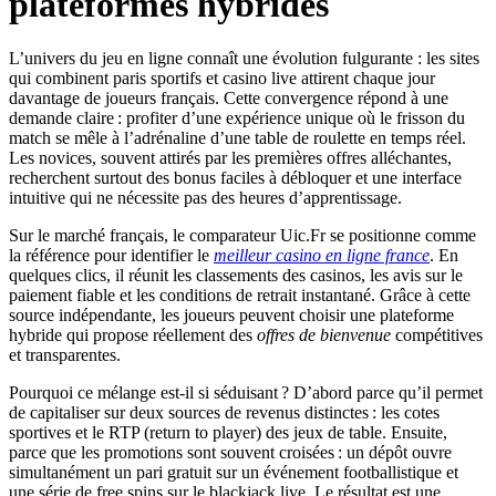
plateformes hybrides
L’univers du jeu en ligne connaît une évolution fulgurante : les sites
qui combinent paris sportifs et casino live attirent chaque jour
davantage de joueurs français. Cette convergence répond à une
demande claire : profiter d’une expérience unique où le frisson du
match se mêle à l’adrénaline d’une table de roulette en temps réel.
Les novices, souvent attirés par les premières offres alléchantes,
recherchent surtout des bonus faciles à débloquer et une interface
intuitive qui ne nécessite pas des heures d’apprentissage.
Sur le marché français, le comparateur Uic.Fr se positionne comme
la référence pour identifier le
meilleur casino en ligne france
. En
quelques clics, il réunit les classements des casinos, les avis sur le
paiement fiable et les conditions de retrait instantané. Grâce à cette
source indépendante, les joueurs peuvent choisir une plateforme
hybride qui propose réellement des
offres de bienvenue
compétitives
et transparentes.
Pourquoi ce mélange est-il si séduisant ? D’abord parce qu’il permet
de capitaliser sur deux sources de revenus distinctes : les cotes
sportives et le RTP (return to player) des jeux de table. Ensuite,
parce que les promotions sont souvent croisées : un dépôt ouvre
simultanément un pari gratuit sur un événement footballistique et
une série de free spins sur le blackjack live. Le résultat est une