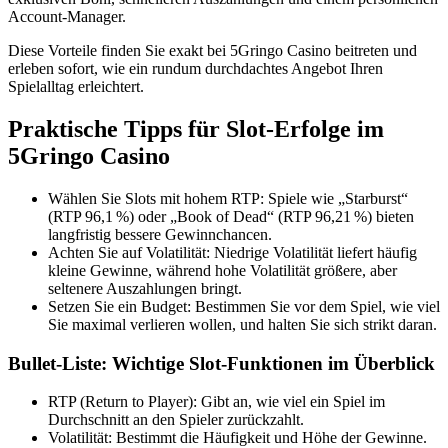
Account‑Manager.
Diese Vorteile finden Sie exakt bei 5Gringo Casino beitreten und
erleben sofort, wie ein rundum durchdachtes Angebot Ihren
Spielalltag erleichtert.
Praktische Tipps für Slot‑Erfolge im
5Gringo Casino
Wählen Sie Slots mit hohem RTP: Spiele wie „Starburst“
(RTP 96,1 %) oder „Book of Dead“ (RTP 96,21 %) bieten
langfristig bessere Gewinnchancen.
Achten Sie auf Volatilität: Niedrige Volatilität liefert häufig
kleine Gewinne, während hohe Volatilität größere, aber
seltenere Auszahlungen bringt.
Setzen Sie ein Budget: Bestimmen Sie vor dem Spiel, wie viel
Sie maximal verlieren wollen, und halten Sie sich strikt daran.
Bullet‑Liste: Wichtige Slot‑Funktionen im Überblick
RTP (Return to Player): Gibt an, wie viel ein Spiel im
Durchschnitt an den Spieler zurückzahlt.
Volatilität: Bestimmt die Häufigkeit und Höhe der Gewinne.