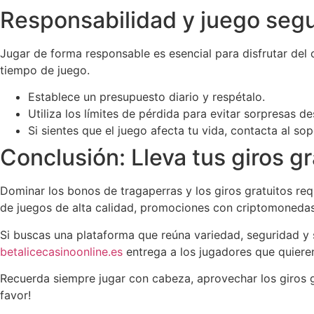
Responsabilidad y juego seg
Jugar de forma responsable es esencial para disfrutar del 
tiempo de juego.
Establece un presupuesto diario y respétalo.
Utiliza los límites de pérdida para evitar sorpresas d
Si sientes que el juego afecta tu vida, contacta al so
Conclusión: Lleva tus giros gra
Dominar los bonos de tragaperras y los giros gratuitos req
de juegos de alta calidad, promociones con criptomonedas 
Si buscas una plataforma que reúna variedad, seguridad y 
betalicecasinoonline.es
entrega a los jugadores que quiere
Recuerda siempre jugar con cabeza, aprovechar los giros gra
favor!