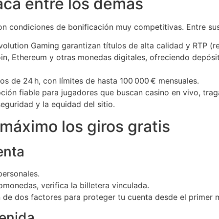
aca entre los demás
n condiciones de bonificación muy competitivas. Entre sus
lution Gaming garantizan títulos de alta calidad y RTP (re
in, Ethereum y otras monedas digitales, ofreciendo depósi
s de 24 h, con límites de hasta 100 000 € mensuales.
ción fiable para jugadores que buscan casino en vivo, trag
guridad y la equidad del sitio.
máximo los giros gratis
enta
personales.
omonedas, verifica la billetera vinculada.
ón de dos factores para proteger tu cuenta desde el primer
venida