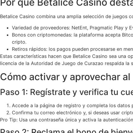
Por qué Betalice Casino dest
Betalice Casino combina una amplia selección de juegos co
Variedad de proveedores: NetEnt, Pragmatic Play y Evo
Bonos con criptomonedas: la plataforma acepta Bitco
cripto.
Retiros rápidos: los pagos pueden procesarse en meno
Estas características hacen que Betalice Casino sea una op
licencia de la Autoridad de Juego de Curazao respalda la se
Cómo activar y aprovechar al 
Paso 1: Regístrate y verifica tu cu
Accede a la página de registro y completa los datos 
Confirma tu correo electrónico y, si deseas usar cript
Pro Tip: Usa una contraseña única y activa la autenticaci
Paso 2: Reclama el bono de bien