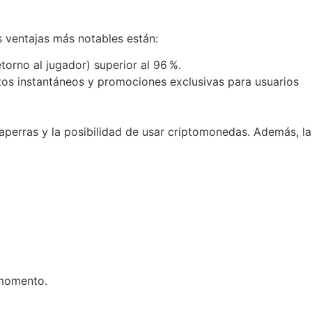
 ventajas más notables están:
torno al jugador) superior al 96 %.
tos instantáneos y promociones exclusivas para usuarios
aperras y la posibilidad de usar criptomonedas. Además, la
 momento.