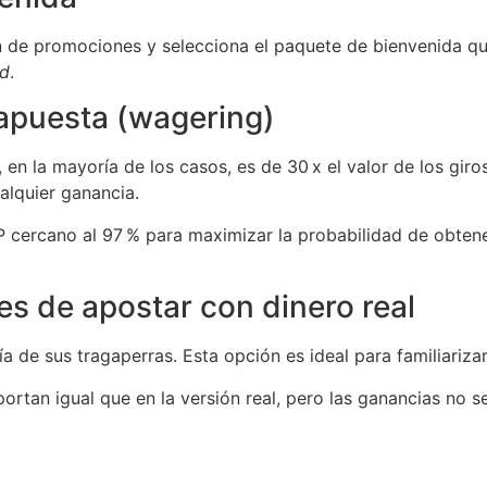
ón de promociones y selecciona el paquete de bienvenida que
ad
.
 apuesta (wagering)
 en la mayoría de los casos, es de 30 x el valor de los gir
alquier ganancia.
 RTP cercano al 97 % para maximizar la probabilidad de obt
s de apostar con dinero real
de sus tragaperras. Esta opción es ideal para familiarizart
an igual que en la versión real, pero las ganancias no se p