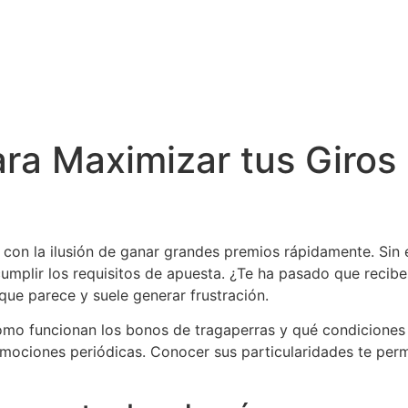
ra Maximizar tus Giros 
ne con la ilusión de ganar grandes premios rápidamente. S
umplir los requisitos de apuesta. ¿Te ha pasado que recibes
que parece y suele generar frustración.
ómo funcionan los bonos de tragaperras y qué condiciones 
mociones periódicas. Conocer sus particularidades te permi