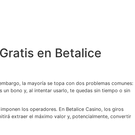
Gratis en Betalice
in embargo, la mayoría se topa con dos problemas comunes:
 un bono y, al intentar usarlo, te quedas sin tiempo o sin
imponen los operadores. En Betalice Casino, los giros
tirá extraer el máximo valor y, potencialmente, convertir