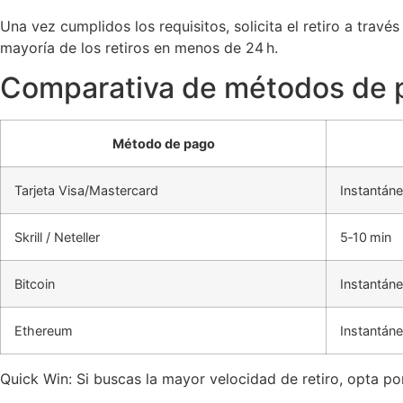
Una vez cumplidos los requisitos, solicita el retiro a trav
mayoría de los retiros en menos de 24 h.
Comparativa de métodos de pa
Método de pago
Tarjeta Visa/Mastercard
Instantán
Skrill / Neteller
5‑10 min
Bitcoin
Instantán
Ethereum
Instantán
Quick Win: Si buscas la mayor velocidad de retiro, opta p