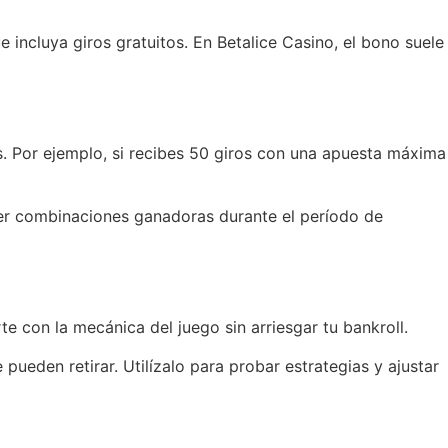
 incluya giros gratuitos. En Betalice Casino, el bono suele
os. Por ejemplo, si recibes 50 giros con una apuesta máxima
ener combinaciones ganadoras durante el período de
e con la mecánica del juego sin arriesgar tu bankroll.
ueden retirar. Utilízalo para probar estrategias y ajustar