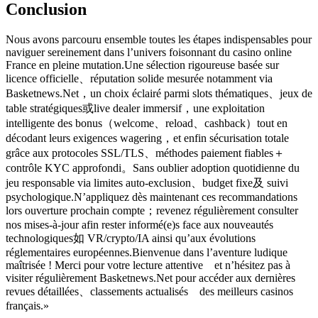
Conclusion
Nous avons parcouru ensemble toutes les étapes indispensables pour
naviguer sereinement dans l’univers foisonnant du casino online
France en pleine mutation.Une sélection rigoureuse basée sur
licence officielle、réputation solide mesurée notamment via
Basketnews.Net，un choix éclairé parmi slots thématiques、jeux de
table stratégiques或live dealer immersif，une exploitation
intelligente des bonus（welcome、reload、cashback）tout en
décodant leurs exigences wagering，et enfin sécurisation totale
grâce aux protocoles SSL/TLS、méthodes paiement fiables＋
contrôle KYC approfondi。Sans oublier adoption quotidienne du
jeu responsable via limites auto‑exclusion、budget fixe及 suivi
psychologique.N’appliquez dès maintenant ces recommandations
lors ouverture prochain compte；revenez régulièrement consulter
nos mises-à‑jour afin rester informé(e)s face aux nouveautés
technologiques如 VR/crypto/IA ainsi qu’aux évolutions
réglementaires européennes.Bienvenue dans l’aventure ludique
maîtrisée ! Merci pour votre lecture attentive et n’hésitez pas à
visiter régulièrement Basketnews.Net pour accéder aux dernières
revues détaillées、classements actualisés des meilleurs casinos
français.»