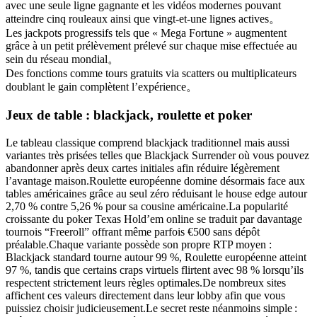
avec une seule ligne gagnante et les vidéos modernes pouvant
atteindre cinq rouleaux ainsi que vingt‑et‑une lignes actives。
Les jackpots progressifs tels que « Mega Fortune » augmentent
grâce à un petit prélèvement prélevé sur chaque mise effectuée au
sein du réseau mondial。
Des fonctions comme tours gratuits via scatters ou multiplicateurs
doublant le gain complètent l’expérience。
Jeux de table : blackjack, roulette et poker
Le tableau classique comprend blackjack traditionnel mais aussi
variantes très prisées telles que Blackjack Surrender où vous pouvez
abandonner après deux cartes initiales afin réduire légèrement
l’avantage maison.Roulette européenne domine désormais face aux
tables américaines grâce au seul zéro réduisant le house edge autour
2,70 % contre 5,26 % pour sa cousine américaine.La popularité
croissante du poker Texas Hold’em online se traduit par davantage
tournois “Freeroll” offrant même parfois €500 sans dépôt
préalable.Chaque variante possède son propre RTP moyen :
Blackjack standard tourne autour 99 %, Roulette européenne atteint
97 %, tandis que certains craps virtuels flirtent avec 98 % lorsqu’ils
respectent strictement leurs règles optimales.De nombreux sites
affichent ces valeurs directement dans leur lobby afin que vous
puissiez choisir judicieusement.Le secret reste néanmoins simple :