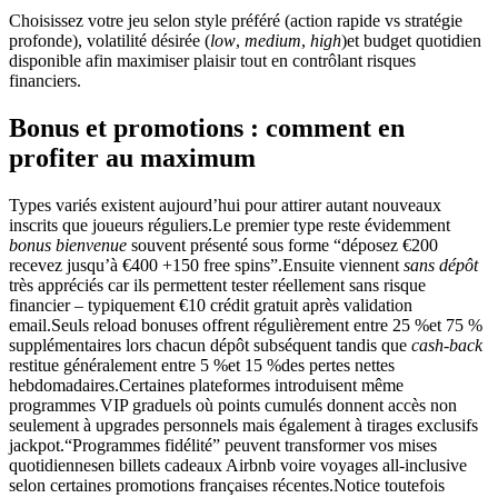
Choisissez votre jeu selon style préféré (action rapide vs stratégie
profonde), volatilité désirée (
low
,
medium
,
high
)​et budget quotidien
disponible afin maximiser plaisir tout en contrôlant risques
financiers.
Bonus et promotions : comment en
profiter au maximum
Types variés existent aujourd’hui pour attirer autant nouveaux
inscrits que joueurs réguliers.Le premier type reste évidemment
bonus bienvenue
souvent présenté sous forme “déposez €200
recevez jusqu’à €400 +150 free spins”.Ensuite viennent
sans dépôt
très appréciés car ils permettent tester réellement sans risque
financier – typiquement €10 crédit gratuit après validation
email.Seuls reload bonuses offrent régulièrement entre 25 %et 75 %
supplémentaires lors chacun dépôt subséquent tandis que
cash‑back
restitue généralement entre 5 %et 15 %des pertes nettes
hebdomadaires.Certaines plateformes introduisent même
programmes VIP graduels où points cumulés donnent accès non
seulement à upgrades personnels mais également à tirages exclusifs
jackpot.“Programmes fidélité” peuvent transformer vos mises
quotidiennes​en billets cadeaux Airbnb voire voyages all-inclusive
selon certaines promotions françaises récentes.Notice toutefois