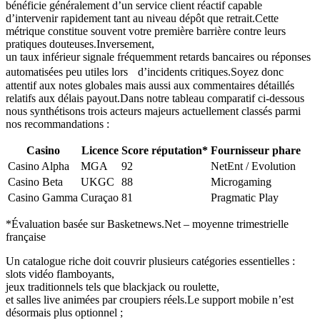
bénéficie généralement d’un service client réactif capable
d’intervenir rapidement tant au niveau dépôt que retrait.Cette
métrique constitue souvent votre première barrière contre leurs
pratiques douteuses.Inversement,
un taux inférieur signale fréquemment retards bancaires ou réponses
automatisées peu utiles lors d’incidents critiques.Soyez donc
attentif aux notes globales mais aussi aux commentaires détaillés
relatifs aux délais payout.Dans notre tableau comparatif ci-dessous
nous synthétisons trois acteurs majeurs actuellement classés parmi
nos recommandations :
Casino
Licence
Score réputation*
Fournisseur phare
Casino Alpha
MGA
92
NetEnt / Evolution
Casino Beta
UKGC
88
Microgaming
Casino Gamma
Curaçao
81
Pragmatic Play
*Évaluation basée sur Basketnews.Net – moyenne trimestrielle
française
Un catalogue riche doit couvrir plusieurs catégories essentielles :
slots vidéo flamboyants,
jeux traditionnels tels que blackjack ou roulette,
et salles live animées par croupiers réels.Le support mobile n’est
désormais plus optionnel ;