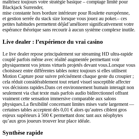
maîtrisez toujours votre stratégie basique – comptage limité pour
Blackjack Surrender,
mise constante hors bordure intérieure pour Roulette européenne,
et gestion serrée du stack size lorsque vous jouez au poker.– ces
petites habitudes permettent déjà​d’améliorer significativement votre
espérance théorique sans recourir à aucun système complexe inutile.​
Live dealer : l’expérience du vrai casino
Le live dealer repose principalement sur streaming HD ultra‑rapide
couplé parfois même avec réalité augmentée permettant voir
physiquement vos jetons virtuels projetés devant vous.Lorsque vous
choisissez entre différentes tables notez toujours si elles utilisent
Motion Capture pour suivre précisément chaque geste du croupier ;
cela réduit considérablement tout retard visuel susceptible affecter
vos décisions rapides.Dans cet environnement humain interagit non
seulement via chat texte mais parfois audio bidirectionnel offrant
vraiment cette sensation immersive comparable aux salons
physiques.La flexibilité concernant limites mises varie largement —
certaines tables acceptent dès 0,01 € alors qu’autres ciblent gros
enjeux supérieurs à 500 € permettant donc tant aux néophytes
qu’aux gros joueurs trouver leur place idéale.​
Synthèse rapide