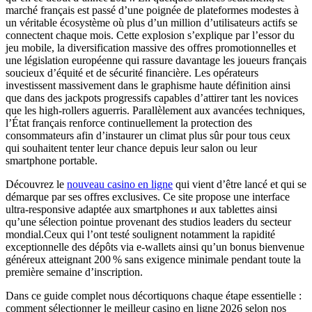
marché français est passé d’une poignée de plateformes modestes à
un véritable écosystème où plus d’un million d’utilisateurs actifs se
connectent chaque mois. Cette explosion s’explique par l’essor du
jeu mobile, la diversification massive des offres promotionnelles et
une législation européenne qui rassure davantage les joueurs français
soucieux d’équité et de sécurité financière. Les opérateurs
investissent massivement dans le graphisme haute définition ainsi
que dans des jackpots progressifs capables d’attirer tant les novices
que les high‑rollers aguerris. Parallèlement aux avancées techniques,
l’État français renforce continuellement la protection des
consommateurs afin d’instaurer un climat plus sûr pour tous ceux
qui souhaitent tenter leur chance depuis leur salon ou leur
smartphone portable.
Découvrez le
nouveau casino en ligne
qui vient d’être lancé et qui se
démarque par ses offres exclusives. Ce site propose une interface
ultra‑responsive adaptée aux smartphones и aux tablettes ainsi
qu’une sélection pointue provenant des studios leaders du secteur
mondial.Ceux qui l’ont testé soulignent notamment la rapidité
exceptionnelle des dépôts via e‑wallets ainsi qu’un bonus bienvenue
généreux atteignant 200 % sans exigence minimale pendant toute la
première semaine d’inscription.​
Dans ce guide complet nous décortiquons chaque étape essentielle :
comment sélectionner le meilleur casino en ligne 2026 selon nos