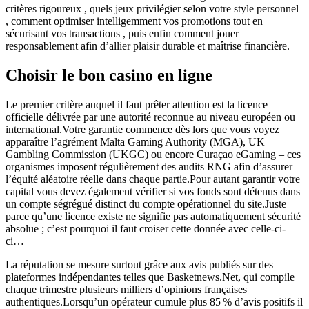
critères rigoureux , quels jeux privilégier selon votre style personnel
, comment optimiser intelligemment vos promotions tout en
sécurisant vos transactions , puis enfin comment jouer
responsablement afin d’allier plaisir durable et maîtrise financière.
Choisir le bon casino en ligne
Le premier critère auquel il faut prêter attention est la licence
officielle délivrée par une autorité reconnue au niveau européen ou
international.Votre garantie commence dès lors que vous voyez
apparaître l’agrément Malta Gaming Authority (MGA), UK
Gambling Commission (UKGC) ou encore Curaçao eGaming – ces
organismes imposent régulièrement des audits RNG afin d’assurer
l’équité aléatoire réelle dans chaque partie.Pour autant garantir votre
capital vous devez également vérifier si vos fonds sont détenus dans
un compte ségrégué distinct du compte opérationnel du site.Juste
parce qu’une licence existe ne signifie pas automatiquement sécurité
absolue ; c’est pourquoi il faut croiser cette donnée avec celle-ci-
ci…
La réputation se mesure surtout grâce aux avis publiés sur des
plateformes indépendantes telles que Basketnews.Net, qui compile
chaque trimestre plusieurs milliers d’opinions françaises
authentiques.Lorsqu’un opérateur cumule plus 85 % d’avis positifs il