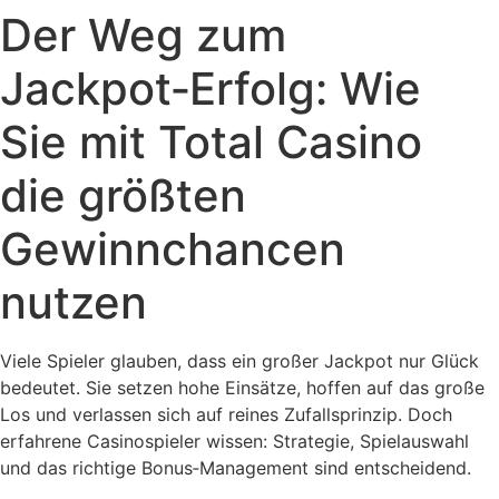
Der Weg zum
Jackpot‑Erfolg: Wie
Sie mit Total Casino
die größten
Gewinnchancen
nutzen
Viele Spieler glauben, dass ein großer Jackpot nur Glück
bedeutet. Sie setzen hohe Einsätze, hoffen auf das große
Los und verlassen sich auf reines Zufallsprinzip. Doch
erfahrene Casinospieler wissen: Strategie, Spielauswahl
und das richtige Bonus‑Management sind entscheidend.