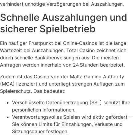
verhindert unnötige Verzögerungen bei Auszahlungen.
Schnelle Auszahlungen und
sicherer Spielbetrieb
Ein häufiger Frustpunkt bei Online‑Casinos ist die lange
Wartezeit bei Auszahlungen. Total Casino zeichnet sich
durch schnelle Banküberweisungen aus: Die meisten
Anfragen werden innerhalb von 24 Stunden bearbeitet.
Zudem ist das Casino von der Malta Gaming Authority
(MGA) lizenziert und unterliegt strengen Auflagen zum
Spielerschutz. Das bedeutet:
Verschlüsselte Datenübertragung (SSL) schützt Ihre
persönlichen Informationen.
Verantwortungsvolles Spielen wird aktiv gefördert –
Sie können Limits für Einzahlungen, Verluste und
Sitzungsdauer festlegen.