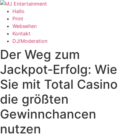
Zum
Inhalt
Hallo
springen
Print
Webseiten
Kontakt
DJ/Moderation
Der Weg zum
Jackpot‑Erfolg: Wie
Sie mit Total Casino
die größten
Gewinnchancen
nutzen