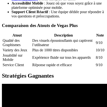
Accessibilité Mobile
: Jouez où que vous soyez grâce à une
plateforme optimisée pour mobile.
Support Client Réactif
: Une équipe dédiée pour répondre à
vos questions et préoccupations.
Comparaison des Atouts de Vegas Plus
Atout
Description
Note
Qualité des
Des visuels époustouflants qui captivent
9/10
Graphismes
l’utilisateur
Variety des Jeux
Plus de 1000 titres disponibles
10/10
Jouabilité sur
Expérience fluide sur tous les appareils
8/10
Mobile
Service Client
Réponse rapide et efficace
9/10
Stratégies Gagnantes