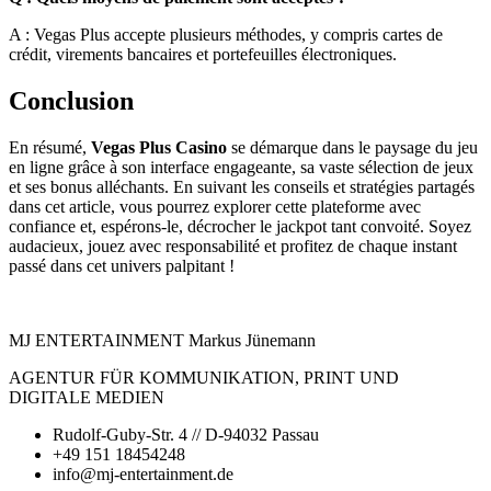
A : Vegas Plus accepte plusieurs méthodes, y compris cartes de
crédit, virements bancaires et portefeuilles électroniques.
Conclusion
En résumé,
Vegas Plus Casino
se démarque dans le paysage du jeu
en ligne grâce à son interface engageante, sa vaste sélection de jeux
et ses bonus alléchants. En suivant les conseils et stratégies partagés
dans cet article, vous pourrez explorer cette plateforme avec
confiance et, espérons-le, décrocher le jackpot tant convoité. Soyez
audacieux, jouez avec responsabilité et profitez de chaque instant
passé dans cet univers palpitant !
MJ ENTERTAINMENT Markus Jünemann
AGENTUR FÜR KOMMUNIKATION, PRINT UND
DIGITALE MEDIEN
Rudolf-Guby-Str. 4 // D-94032 Passau
+49 151 18454248
info@mj-entertainment.de