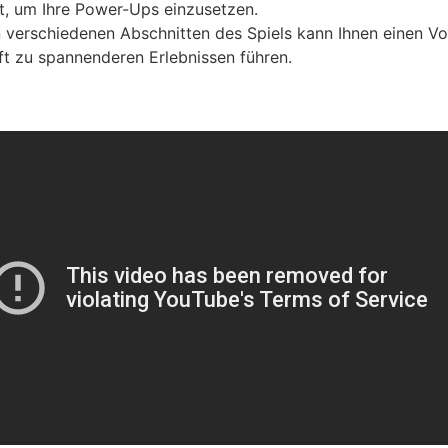
nt, um Ihre Power-Ups einzusetzen.
verschiedenen Abschnitten des Spiels kann Ihnen einen Vor
ft zu spannenderen Erlebnissen führen.