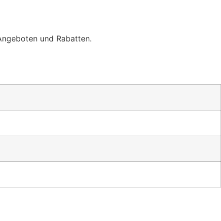
Angeboten und Rabatten.