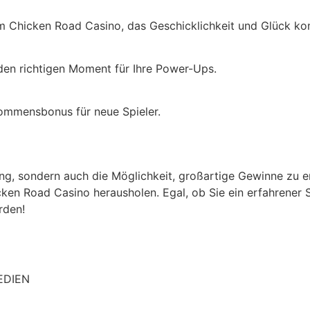
m Chicken Road Casino, das Geschicklichkeit und Glück kom
den richtigen Moment für Ihre Power-Ups.
kommensbonus für neue Spieler.
ng, sondern auch die Möglichkeit, großartige Gewinne zu e
ken Road Casino herausholen. Egal, ob Sie ein erfahrener S
rden!
EDIEN