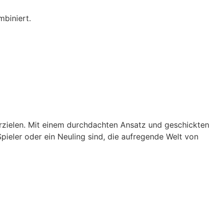
biniert.
rzielen. Mit einem durchdachten Ansatz und geschickten
pieler oder ein Neuling sind, die aufregende Welt von