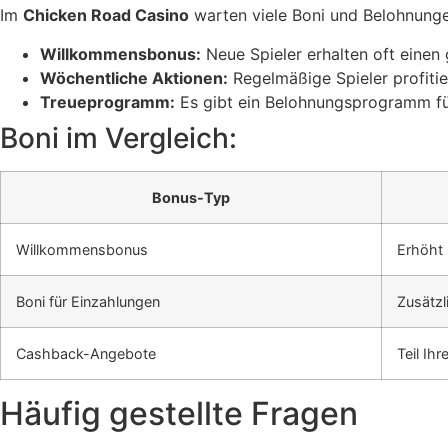
Im
Chicken Road Casino
warten viele Boni und Belohnungen
Willkommensbonus:
Neue Spieler erhalten oft eine
Wöchentliche Aktionen:
Regelmäßige Spieler profiti
Treueprogramm:
Es gibt ein Belohnungsprogramm für
Boni im Vergleich:
Bonus-Typ
Willkommensbonus
Erhöht 
Boni für Einzahlungen
Zusätzl
Cashback-Angebote
Teil Ihr
Häufig gestellte Fragen