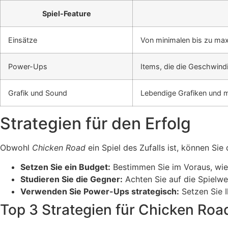
Spiel-Feature
Einsätze
Von minimalen bis zu max
Power-Ups
Items, die die Geschwind
Grafik und Sound
Lebendige Grafiken und m
Strategien für den Erfolg
Obwohl
Chicken Road
ein Spiel des Zufalls ist, können Si
Setzen Sie ein Budget:
Bestimmen Sie im Voraus, wie 
Studieren Sie die Gegner:
Achten Sie auf die Spielwei
Verwenden Sie Power-Ups strategisch:
Setzen Sie 
Top 3 Strategien für Chicken Roa