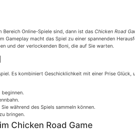
 Bereich Online-Spiele sind, dann ist das
Chicken Road G
m Gameplay macht das Spiel zu einer spannenden Herausfor
ien und der verlockenden Boni, die auf Sie warten.
d
piel. Es kombiniert Geschicklichkeit mit einer Prise Glück, 
u beginnen.
ennbahn.
 Sie während des Spiels sammeln können.
 zu bringen.
k im Chicken Road Game