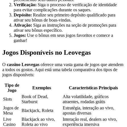
Verificação:
Siga o processo de verificação de identidade
para evitar complicações durante os saques.
Depósito:
Realize seu primeiro depósito qualificado para
ativar seu bônus de boas-vindas.
Ativação:
Siga as instruções na seção de promoções para
ativar seu bônus específico.
Jogos:
Use o bônus em seus jogos favoritos e comece a
ganhar!
Jogos Disponíveis no Leovegas
O
cassino Leovegas
oferece uma vasta gama de jogos que atendem
a todos os gostos. Aqui está uma tabela comparativa dos tipos de
jogos disponíveis:
Tipo de
Exemplos
Características Principais
Jogo
Book of Dead,
Alta volatilidade, gráficos
Slots
Starburst
atraentes, rodadas grátis
Jogos de
Estratégia, interação ao vivo,
Blackjack, Roleta
Mesa
apostas diversas
Live
Blackjack ao vivo,
Interação real, dealers ao vivo,
Casino
Roleta ao vivo
experiência imersiva