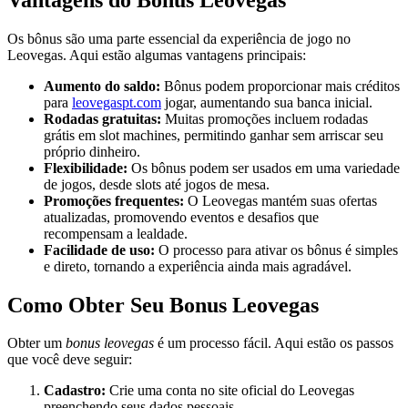
Os bônus são uma parte essencial da experiência de jogo no
Leovegas. Aqui estão algumas vantagens principais:
Aumento do saldo:
Bônus podem proporcionar mais créditos
para
leovegaspt.com
jogar, aumentando sua banca inicial.
Rodadas gratuitas:
Muitas promoções incluem rodadas
grátis em slot machines, permitindo ganhar sem arriscar seu
próprio dinheiro.
Flexibilidade:
Os bônus podem ser usados em uma variedade
de jogos, desde slots até jogos de mesa.
Promoções frequentes:
O Leovegas mantém suas ofertas
atualizadas, promovendo eventos e desafios que
recompensam a lealdade.
Facilidade de uso:
O processo para ativar os bônus é simples
e direto, tornando a experiência ainda mais agradável.
Como Obter Seu Bonus Leovegas
Obter um
bonus leovegas
é um processo fácil. Aqui estão os passos
que você deve seguir:
Cadastro:
Crie uma conta no site oficial do Leovegas
preenchendo seus dados pessoais.