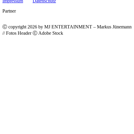
Impressum
Datenschutz
Partner
Ⓒ copyright 2026 by MJ ENTERTAINMENT – Markus Jünemann
// Fotos Header Ⓒ Adobe Stock