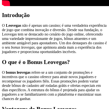
Introdução
O
Leovegas
não é apenas um cassino; é uma verdadeira experiência
de jogo que combina inovação e diversão. Desde sua fundação, o
Leovegas tem se destacado no cenário do jogo online, oferecendo
uma variedade impressionante de jogos, bônus atraentes e um
ambiente amigável para apostadores. Um dos destaques do cassino é
o seu
bonus leovegas
, que aprimora ainda mais a experiência dos
jogadores e proporciona oportunidades incríveis.
O que é o Bonus Leovegas?
O
bonus leovegas
refere-se a um conjunto de promoções e
incentivos que o cassino oferece para atrair novos jogadores e
recompensar os jogadores fiéis. Essas promoções podem variar
desde bônus de cadastro até rodadas grátis e ofertas especiais em
dias específicos. A estrutura do bônus é projetada para ajudar os
jogadores a se familiarizarem com a plataforma e maximizar suas
chances de ganhar.
Vantagens do Bonus Leovegas