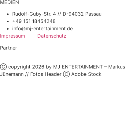
MEDIEN
Rudolf-Guby-Str. 4 // D-94032 Passau
+49 151 18454248
info@mj-entertainment.de
Impressum
Datenschutz
Partner
Ⓒ copyright 2026 by MJ ENTERTAINMENT – Markus
Jünemann // Fotos Header Ⓒ Adobe Stock