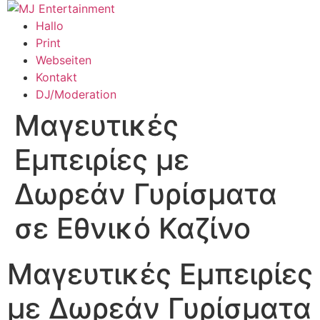
Zum
Inhalt
Hallo
springen
Print
Webseiten
Kontakt
DJ/Moderation
Μαγευτικές
Εμπειρίες με
Δωρεάν Γυρίσματα
σε Εθνικό Καζίνο
Μαγευτικές Εμπειρίες
με Δωρεάν Γυρίσματα