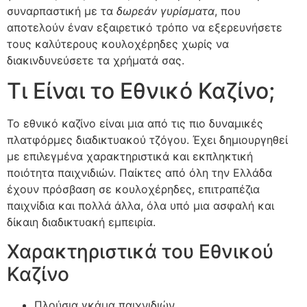
συναρπαστική με τα
δωρεάν γυρίσματα
, που
αποτελούν έναν εξαιρετικό τρόπο να εξερευνήσετε
τους καλύτερους κουλοχέρηδες χωρίς να
διακινδυνεύσετε τα χρήματά σας.
Τι Είναι το Εθνικό Καζίνο;
Το εθνικό καζίνο είναι μια από τις πιο δυναμικές
πλατφόρμες διαδικτυακού τζόγου. Έχει δημιουργηθεί
με επιλεγμένα χαρακτηριστικά και εκπληκτική
ποιότητα παιχνιδιών. Παίκτες από όλη την Ελλάδα
έχουν πρόσβαση σε κουλοχέρηδες, επιτραπέζια
παιχνίδια και πολλά άλλα, όλα υπό μια ασφαλή και
δίκαιη διαδικτυακή εμπειρία.
Χαρακτηριστικά του Εθνικού
Καζίνο
Πλούσια γκάμα παιχνιδιών