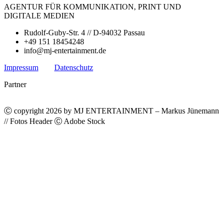
AGENTUR FÜR KOMMUNIKATION, PRINT UND
DIGITALE MEDIEN
Rudolf-Guby-Str. 4 // D-94032 Passau
+49 151 18454248
info@mj-entertainment.de
Impressum
Datenschutz
Partner
Ⓒ copyright 2026 by MJ ENTERTAINMENT – Markus Jünemann
// Fotos Header Ⓒ Adobe Stock