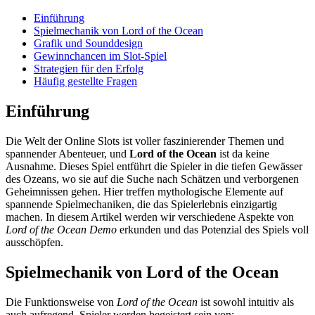
Einführung
Spielmechanik von Lord of the Ocean
Grafik und Sounddesign
Gewinnchancen im Slot-Spiel
Strategien für den Erfolg
Häufig gestellte Fragen
Einführung
Die Welt der Online Slots ist voller faszinierender Themen und
spannender Abenteuer, und
Lord of the Ocean
ist da keine
Ausnahme. Dieses Spiel entführt die Spieler in die tiefen Gewässer
des Ozeans, wo sie auf die Suche nach Schätzen und verborgenen
Geheimnissen gehen. Hier treffen mythologische Elemente auf
spannende Spielmechaniken, die das Spielerlebnis einzigartig
machen. In diesem Artikel werden wir verschiedene Aspekte von
Lord of the Ocean Demo
erkunden und das Potenzial des Spiels voll
ausschöpfen.
Spielmechanik von Lord of the Ocean
Die Funktionsweise von
Lord of the Ocean
ist sowohl intuitiv als
auch aufregend. Spieler werden begeistert sein von: