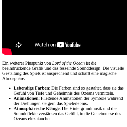
Ein weiterer Pluspunkt von
Lord of the Ocean
ist die
beeindruckende Grafik und das fesselnde Sounddesign. Die visuelle
Gestaltung des Spiels ist ansprechend und schafft eine magische
Atmosphäre:
Lebendige Farben
: Die Farben sind so gestaltet, dass sie das
Gefühl von Tiefe und Geheimnis des Ozeans vermitteln.
Animationen
: Fließende Animationen der Symbole während
der Drehungen steigern das Spielerlebnis.
Atmosphärische Klänge
: Die Hintergrundmusik und die
Soundeffekte verstärken das Gefühl, in die Geheimnisse des
Ozeans einzutauchen.