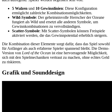
5 Walzen
und
10 Gewinnlinien
: Diese Konfiguration
ermöglicht zahlreiche Kombinationsmöglichkeiten.
Wild-Symbole
: Der geheimnisvolle Herrscher der Ozeane
fungiert als Wild und ersetzt alle anderen Symbole, um
Gewinnkombinationen zu vervollständigen.
Scatter-Symbole
: Mit Scatter-Symbolen können Freispiele
aktiviert werden, die das Gewinnpotential erheblich steigern.
Die Kombination dieser Elemente sorgt dafür, dass das Spiel sowohl
für Anfänger als auch erfahrene Spieler spannend bleibt. Die Demo-
Version von
Lord of the Ocean
ist eine hervorragende Möglichkeit,
sich mit den Spielmechaniken vertraut zu machen, ohne echtes Geld
zu riskieren.
Grafik und Sounddesign