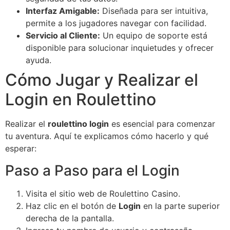
Interfaz Amigable:
Diseñada para ser intuitiva,
permite a los jugadores navegar con facilidad.
Servicio al Cliente:
Un equipo de soporte está
disponible para solucionar inquietudes y ofrecer
ayuda.
Cómo Jugar y Realizar el
Login en Roulettino
Realizar el
roulettino login
es esencial para comenzar
tu aventura. Aquí te explicamos cómo hacerlo y qué
esperar:
Paso a Paso para el Login
Visita el sitio web de Roulettino Casino.
Haz clic en el botón de
Login
en la parte superior
derecha de la pantalla.