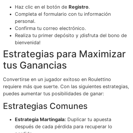
Haz clic en el botón de
Registro
.
Completa el formulario con tu información
personal.
Confirma tu correo electrónico.
Realiza tu primer depósito y ¡disfruta del bono de
bienvenida!
Estrategias para Maximizar
tus Ganancias
Convertirse en un jugador exitoso en Roulettino
requiere más que suerte. Con las siguientes estrategias,
puedes aumentar tus posibilidades de ganar:
Estrategias Comunes
Estrategia Martingala:
Duplicar tu apuesta
después de cada pérdida para recuperar lo