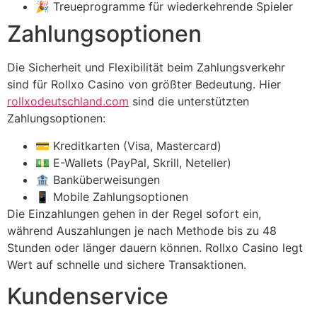
🎉 Treueprogramme für wiederkehrende Spieler
Zahlungsoptionen
Die Sicherheit und Flexibilität beim Zahlungsverkehr
sind für Rollxo Casino von größter Bedeutung. Hier
rollxodeutschland.com
sind die unterstützten
Zahlungsoptionen:
💳 Kreditkarten (Visa, Mastercard)
💵 E-Wallets (PayPal, Skrill, Neteller)
🏦 Banküberweisungen
📱 Mobile Zahlungsoptionen
Die Einzahlungen gehen in der Regel sofort ein,
während Auszahlungen je nach Methode bis zu 48
Stunden oder länger dauern können. Rollxo Casino legt
Wert auf schnelle und sichere Transaktionen.
Kundenservice