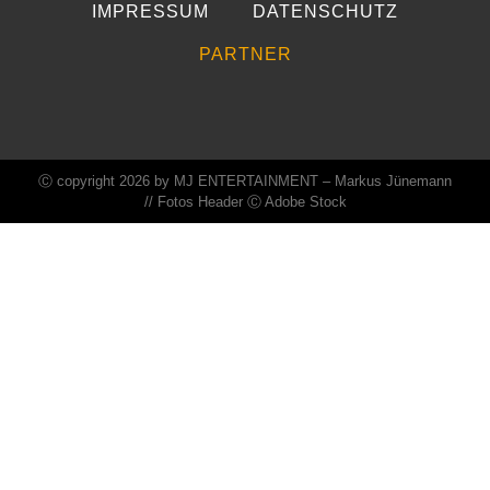
IMPRESSUM
DATENSCHUTZ
PARTNER
Ⓒ copyright 2026 by MJ ENTERTAINMENT – Markus Jünemann
// Fotos Header Ⓒ Adobe Stock