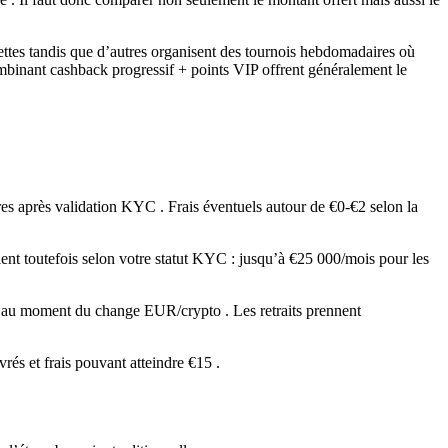
ettes tandis que d’autres organisent des tournois hebdomadaires où
mbinant cashback progressif + points VIP offrent généralement le
res après validation KYC . Frais éventuels autour de €0‑€2 selon la
ient toutefois selon votre statut KYC : jusqu’à €25 000/mois pour les
e au moment du change EUR/crypto . Les retraits prennent
rés et frais pouvant atteindre €15 .