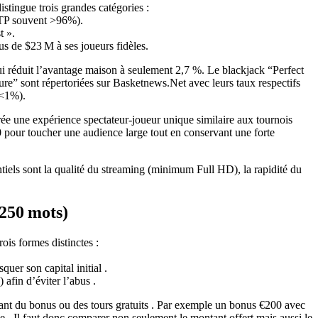
stingue trois grandes catégories :
(RTP souvent >96%).
t ».
s de $23 M à ses joueurs fidèles.
ui réduit l’avantage maison à seulement 2,7 %. Le blackjack “Perfect
e” sont répertoriées sur Basketnews.Net avec leurs taux respectifs
(<1%).
rée une expérience spectateur‑joueur unique similaire aux tournois
0 pour toucher une audience large tout en conservant une forte
ntiels sont la qualité du streaming (minimum Full HD), la rapidité du
 250 mots)
is formes distinctes :
quer son capital initial .
 afin d’éviter l’abus .
enant du bonus ou des tours gratuits . Par exemple un bonus €200 avec
e . Il faut donc comparer non seulement le montant offert mais aussi le