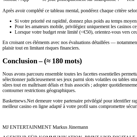
Après avoir complété ce tableau mental, pondérez chaque critère selon
Si votre priorité est rapidité, donnez plus poids au temps moyen
Pour les amateurs mobile, privilégiez uniquement les casinos ce
Lorsque votre budget reste limité (<€50), orientez-vous vers c
En croisant ces éléments avec nos évaluations détaillées — notammen
plaisir tout en limitant risques financiers.
Conclusion – (≈ 180 mots)
Nous avons parcouru ensemble toutes les facettes essentielles permetta
sélectionner judicieusement ses jeux parmi slots volatiles ou tables s
sûres tout en maîtrisant délais et frais associés ; adopter quotidien
contourner restrictions géographiques.
Basketnews.Net demeure votre partenaire privilégié pour identifier r
meilleur casino en ligne adapté à votre profil sans compromettre sécur
MJ ENTERTAINMENT Markus Jünemann