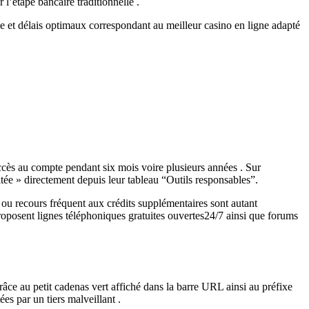
 l’étape bancaire traditionnelle .
e et délais optimaux correspondant au meilleur casino en ligne adapté
ccès au compte pendant six mois voire plusieurs années . Sur
 » directement depuis leur tableau “Outils responsables”.
 ou recours fréquent aux crédits supplémentaires sont autant
oposent lignes téléphoniques gratuites ouvertes24/7 ainsi que forums
râce au petit cadenas vert affiché dans la barre URL ainsi au préfixe
ées par un tiers malveillant .