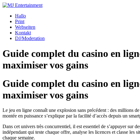
Zum
Inhalt
Hallo
springen
Print
Webseiten
Kontakt
DJ/Moderation
Guide complet du casino en ligne
maximiser vos gains
Guide complet du casino en ligne
maximiser vos gains
Le jeu en ligne connaît une explosion sans précédent : des millions de 
montée en puissance s’explique par la facilité d’accès depuis un smartp
Dans cet univers très concurrentiel, il est essentiel de s’appuyer sur de
indépendant qui teste chaque offre, analyse les licences et classe les 
chaque semaine.