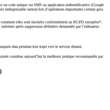
vez un code unique via SMS ou application authentificatrice (Google
aire indispensable surtout lors d’opérations importantes comme gros
liquer comment elles sont stockées conformément au RGPD européen*.
subsister après suppression définitive demandée par l’utilisateur .
ets data pendant leur trajet vers le serveur distant.
risée constitue aujourd’hui la meilleure pratique recommandée par
)