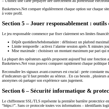
– Utilisez une carte prépayée liée directement au portefeuille électroni
Basketnews.Net compare régulièrement chaque option sur chaque site t
à votre profil.
Section 5 – Jouer responsablement : outils
Le jeu responsable commence par fixer clairement ses limites financièr
Dépôt quotidien/hebdomadaire : définissez un plafond maximal 
Limite temporelle : activez l’alarme session après X minutes jou
Mise maximale : choisissez un montant maximum par pari qui ne 
La plupart des opérateurs agréés proposent aujourd’hui une fonction 
Basketnews.Net vous pouvez comparer rapidement chaque politique RG
Reconnaître les signaux avant-coureurs est crucial : perte constante 
d’indicateurs qu’il faut prendre au sérieux . En cas besoin , plusieurs 
anonymes où partager son expérience sans jugement.
Section 6 – Sécurité informatique & protec
Le chiffrement SSL/TLS représente la première barrière protectrice entr
“https://”. Sans ce protocole toutes vos informations – identifiants logi