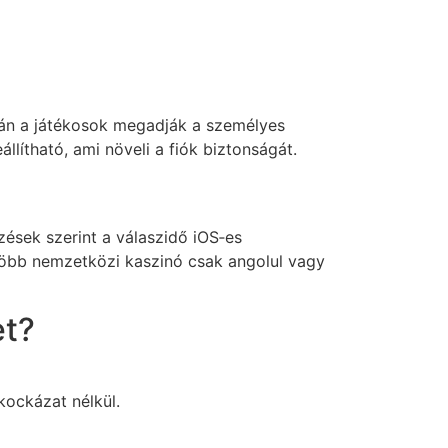
orán a játékosok megadják a személyes
llítható, ami növeli a fiók biztonságát.
lzések szerint a válaszidő iOS‑es
gtöbb nemzetközi kaszinó csak angolul vagy
et?
kockázat nélkül.