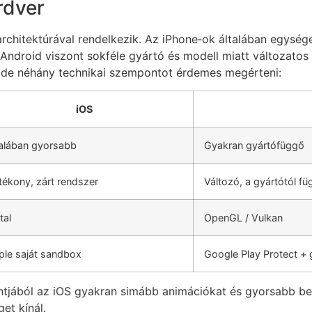
rdver
chitektúrával rendelkezik. Az iPhone‑ok általában egysége
z Android viszont sokféle gyártó és modell miatt változatos
, de néhány technikai szempontot érdemes megérteni:
iOS
talában gyorsabb
Gyakran gyártófüggő
tékony, zárt rendszer
Változó, a gyártótól fü
tal
OpenGL / Vulkan
ple saját sandbox
Google Play Protect +
tjából az iOS gyakran simább animációkat és gyorsabb bet
et kínál.