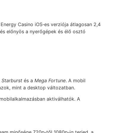
 Energy Casino iOS‑es verziója átlagosan 2,4
tés előnyös a nyerőgépek és élő osztó
,
Starburst
és a
Mega Fortune
. A mobil
azok, mint a desktop változatban.
 mobilalkalmazásban aktiválhatók. A
ream minősége 720p‑től 1080p‑ig terjed, a