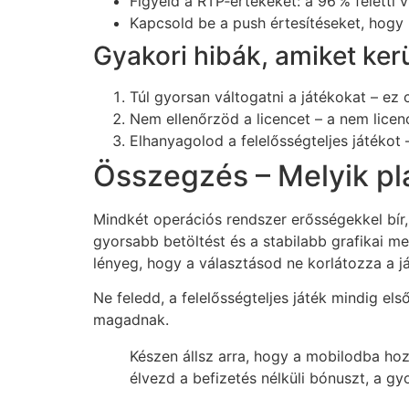
Figyeld a RTP‑értékeket: a 96 % feletti v
Kapcsold be a push értesítéseket, hogy 
Gyakori hibák, amiket kerü
Túl gyorsan váltogatni a játékokat – ez c
Nem ellenőrzöd a licencet – a nem licen
Elhanyagolod a felelősségteljes játékot 
Összegzés – Melyik pla
Mindkét operációs rendszer erősségekkel bír,
gyorsabb betöltést és a stabilabb grafikai m
lényeg, hogy a választásod ne korlátozza a j
Ne feledd, a felelősségteljes játék mindig e
magadnak.
Készen állsz arra, hogy a mobilodba ho
élvezd a befizetés nélküli bónuszt, a g