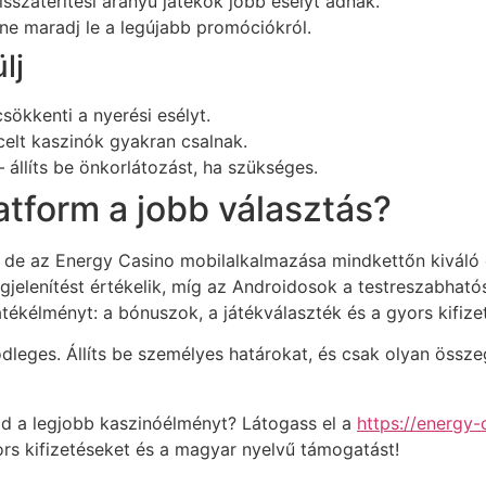
isszatérítési arányú játékok jobb esélyt adnak.
ne maradj le a legújabb promóciókról.
lj
sökkenti a nyerési esélyt.
celt kaszinók gyakran csalnak.
– állíts be önkorlátozást, ha szükséges.
tform a jobb választás?
 de az Energy Casino mobilalkalmazása mindkettőn kiváló é
egjelenítést értékelik, míg az Androidosok a testreszabha
átékélményt: a bónuszok, a játékválaszték és a gyors kifiz
lsődleges. Állíts be személyes határokat, és csak olyan ös
zd a legjobb kaszinóélményt? Látogass el a
https://energy
yors kifizetéseket és a magyar nyelvű támogatást!