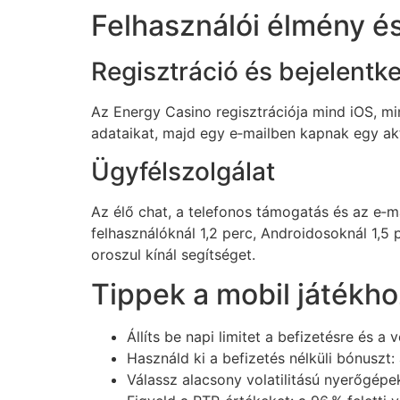
Felhasználói élmény és
Regisztráció és bejelentk
Az Energy Casino regisztrációja mind iOS, m
adataikat, majd egy e‑mailben kapnak egy aktiv
Ügyfélszolgálat
Az élő chat, a telefonos támogatás és az e‑ma
felhasználóknál 1,2 perc, Androidosoknál 1,5
oroszul kínál segítséget.
Tippek a mobil játékho
Állíts be napi limitet a befizetésre és a 
Használd ki a befizetés nélküli bónuszt
Válassz alacsony volatilitású nyerőgépe