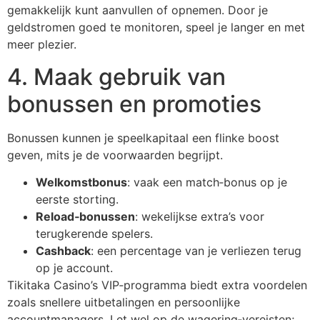
gemakkelijk kunt aanvullen of opnemen. Door je
geldstromen goed te monitoren, speel je langer en met
meer plezier.
4. Maak gebruik van
bonussen en promoties
Bonussen kunnen je speelkapitaal een flinke boost
geven, mits je de voorwaarden begrijpt.
Welkomstbonus
: vaak een match‑bonus op je
eerste storting.
Reload‑bonussen
: wekelijkse extra’s voor
terugkerende spelers.
Cashback
: een percentage van je verliezen terug
op je account.
Tikitaka Casino’s VIP‑programma biedt extra voordelen
zoals snellere uitbetalingen en persoonlijke
accountmanagers. Let wel op de wagering‑vereisten;