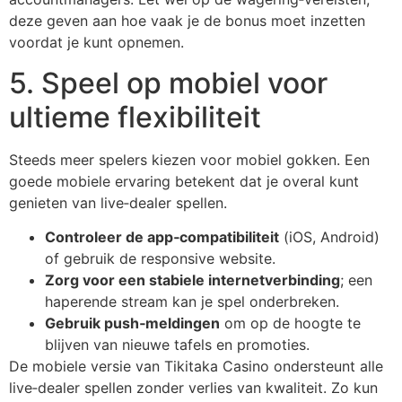
deze geven aan hoe vaak je de bonus moet inzetten
voordat je kunt opnemen.
5. Speel op mobiel voor
ultieme flexibiliteit
Steeds meer spelers kiezen voor mobiel gokken. Een
goede mobiele ervaring betekent dat je overal kunt
genieten van live‑dealer spellen.
Controleer de app‑compatibiliteit
(iOS, Android)
of gebruik de responsive website.
Zorg voor een stabiele internetverbinding
; een
haperende stream kan je spel onderbreken.
Gebruik push‑meldingen
om op de hoogte te
blijven van nieuwe tafels en promoties.
De mobiele versie van Tikitaka Casino ondersteunt alle
live‑dealer spellen zonder verlies van kwaliteit. Zo kun