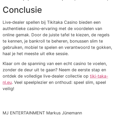
Conclusie
Live‑dealer spellen bij Tikitaka Casino bieden een
authentieke casino‑ervaring met de voordelen van
online gemak. Door de juiste tafel te kiezen, de regels
te kennen, je bankroll te beheren, bonussen slim te
gebruiken, mobiel te spelen en verantwoord te gokken,
haal je het meeste uit elke sessie.
Klaar om de spanning van een echt casino te voelen,
zonder de deur uit te gaan? Neem de eerste stap en
ontdek de volledige live‑dealer collectie op
tiki-taka-
nl.eu
. Veel speelplezier en onthoud: speel slim, speel
veilig!
MJ ENTERTAINMENT Markus Jünemann