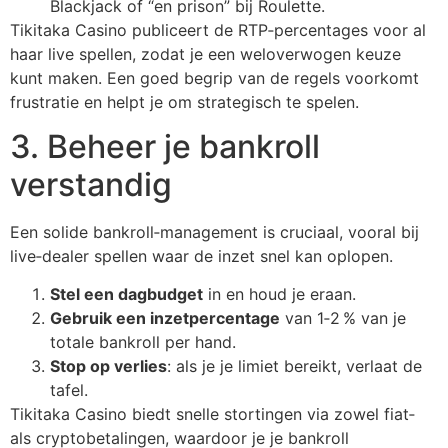
Blackjack of “en prison” bij Roulette.
Tikitaka Casino publiceert de RTP‑percentages voor al
haar live spellen, zodat je een weloverwogen keuze
kunt maken. Een goed begrip van de regels voorkomt
frustratie en helpt je om strategisch te spelen.
3. Beheer je bankroll
verstandig
Een solide bankroll‑management is cruciaal, vooral bij
live‑dealer spellen waar de inzet snel kan oplopen.
Stel een dagbudget
in en houd je eraan.
Gebruik een inzetpercentage
van 1‑2 % van je
totale bankroll per hand.
Stop op verlies
: als je je limiet bereikt, verlaat de
tafel.
Tikitaka Casino biedt snelle stortingen via zowel fiat‑
als cryptobetalingen, waardoor je je bankroll