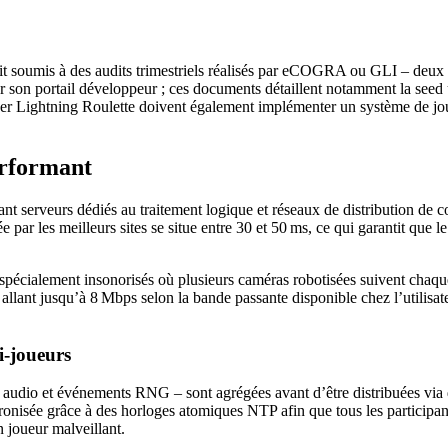
mis à des audits trimestriels réalisés par eCOGRA ou GLI – deux orga
 son portail développeur ; ces documents détaillent notamment la seed u
ser Lightning Roulette doivent également implémenter un système de jou
erformant
nt serveurs dédiés au traitement logique et réseaux de distribution de 
 par les meilleurs sites se situe entre 30 et 50 ms, ce qui garantit qu
 spécialement insonorisés où plusieurs caméras robotisées suivent chaq
lant jusqu’à 8 Mbps selon la bande passante disponible chez l’utilisat
i‑joueurs
o, audio et événements RNG – sont agrégées avant d’être distribuées v
ronisée grâce à des horloges atomiques NTP afin que tous les participan
n joueur malveillant.