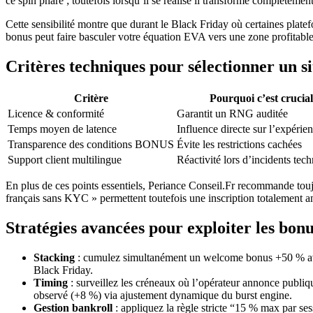
ce spin phare ; toutefois lorsqu’il se réalise il transforme complèteme
Cette sensibilité montre que durant le Black Friday où certaines pla
bonus peut faire basculer votre équation EVA vers une zone profitable 
Critères techniques pour sélectionner un s
Critère
Pourquoi c’est crucial
Licence & conformité
Garantit un RNG auditée
Temps moyen de latence
Influence directe sur l’expérie
Transparence des conditions BONUS
Évite les restrictions cachées
Support client multilingue
Réactivité lors d’incidents tec
En plus de ces points essentiels, Periance Conseil.Fr recommande toujo
français sans KYC » permettent toutefois une inscription totalement a
Stratégies avancées pour exploiter les bon
Stacking
: cumulez simultanément un welcome bonus +50 % ave
Black Friday.
Timing
: surveillez les créneaux où l’opérateur annonce publi
observé (+8 %) via ajustement dynamique du burst engine.
Gestion bankroll
: appliquez la règle stricte “15 % max par se