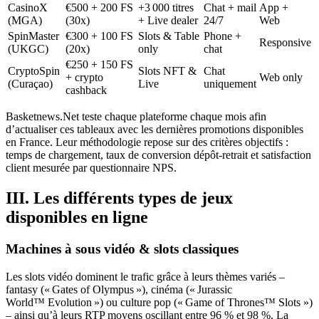
CasinoX
€500 + 200 FS
+3 000 titres
Chat + mail
App +
(MGA)
(30x)
+ Live dealer
24/7
Web
SpinMaster
€300 + 100 FS
Slots & Table
Phone +
Responsive
(UKGC)
(20x)
only
chat
€250 + 150 FS
CryptoSpin
Slots NFT &
Chat
+ crypto
Web only
(Curaçao)
Live
uniquement
cashback
Basketnews.Net teste chaque plateforme chaque mois afin
d’actualiser ces tableaux avec les dernières promotions disponibles
en France. Leur méthodologie repose sur des critères objectifs :
temps de chargement, taux de conversion dépôt‑retrait et satisfaction
client mesurée par questionnaire NPS.
III. Les différents types de jeux
disponibles en ligne
Machines à sous vidéo & slots classiques
Les slots vidéo dominent le trafic grâce à leurs thèmes variés –
fantasy (« Gates of Olympus »), cinéma (« Jurassic
World™ Evolution ») ou culture pop (« Game of Thrones™ Slots »)
– ainsi qu’à leurs RTP moyens oscillant entre 96 % et 98 %. La