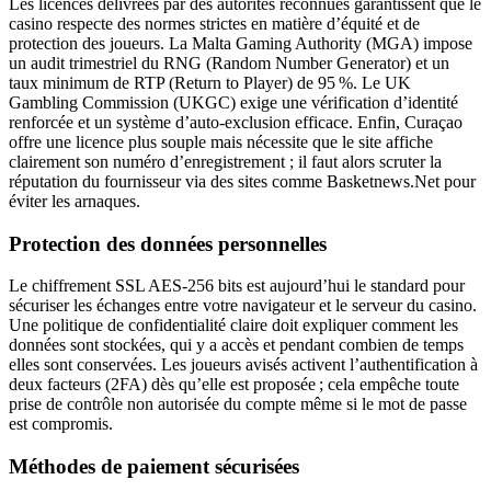
Les licences délivrées par des autorités reconnues garantissent que le
casino respecte des normes strictes en matière d’équité et de
protection des joueurs. La Malta Gaming Authority (MGA) impose
un audit trimestriel du RNG (Random Number Generator) et un
taux minimum de RTP (Return to Player) de 95 %. Le UK
Gambling Commission (UKGC) exige une vérification d’identité
renforcée et un système d’auto‑exclusion efficace. Enfin, Curaçao
offre une licence plus souple mais nécessite que le site affiche
clairement son numéro d’enregistrement ; il faut alors scruter la
réputation du fournisseur via des sites comme Basketnews.Net pour
éviter les arnaques.
Protection des données personnelles
Le chiffrement SSL AES‑256 bits est aujourd’hui le standard pour
sécuriser les échanges entre votre navigateur et le serveur du casino.
Une politique de confidentialité claire doit expliquer comment les
données sont stockées, qui y a accès et pendant combien de temps
elles sont conservées. Les joueurs avisés activent l’authentification à
deux facteurs (2FA) dès qu’elle est proposée ; cela empêche toute
prise de contrôle non autorisée du compte même si le mot de passe
est compromis.
Méthodes de paiement sécurisées