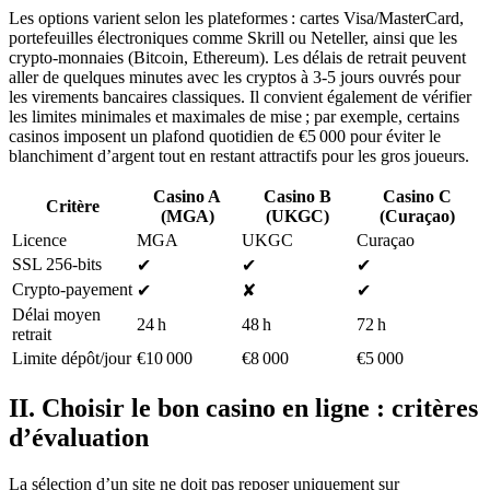
Les options varient selon les plateformes : cartes Visa/MasterCard,
portefeuilles électroniques comme Skrill ou Neteller, ainsi que les
crypto‑monnaies (Bitcoin, Ethereum). Les délais de retrait peuvent
aller de quelques minutes avec les cryptos à 3‑5 jours ouvrés pour
les virements bancaires classiques. Il convient également de vérifier
les limites minimales et maximales de mise ; par exemple, certains
casinos imposent un plafond quotidien de €5 000 pour éviter le
blanchiment d’argent tout en restant attractifs pour les gros joueurs.
Casino A
Casino B
Casino C
Critère
(MGA)
(UKGC)
(Curaçao)
Licence
MGA
UKGC
Curaçao
SSL 256‑bits
✔︎
✔︎
✔︎
Crypto‑payement
✔︎
✘
✔︎
Délai moyen
24 h
48 h
72 h
retrait
Limite dépôt/jour
€10 000
€8 000
€5 000
II. Choisir le bon casino en ligne : critères
d’évaluation
La sélection d’un site ne doit pas reposer uniquement sur