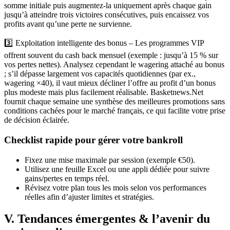
somme initiale puis augmentez-la uniquement après chaque gain
jusqu’à atteindre trois victoires consécutives, puis encaissez vos
profits avant qu’une perte ne survienne.
3️⃣ Exploitation intelligente des bonus – Les programmes VIP
offrent souvent du cash back mensuel (exemple : jusqu’à 15 % sur
vos pertes nettes). Analysez cependant le wagering attaché au bonus
; s’il dépasse largement vos capacités quotidiennes (par ex.,
wagering ×40), il vaut mieux décliner l’offre au profit d’un bonus
plus modeste mais plus facilement réalisable. Basketnews.Net
fournit chaque semaine une synthèse des meilleures promotions sans
conditions cachées pour le marché français, ce qui facilite votre prise
de décision éclairée.
Checklist rapide pour gérer votre bankroll
Fixez une mise maximale par session (exemple €50).
Utilisez une feuille Excel ou une appli dédiée pour suivre
gains/pertes en temps réel.
Révisez votre plan tous les mois selon vos performances
réelles afin d’ajuster limites et stratégies.
V. Tendances émergentes & l’avenir du