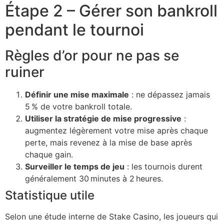
Étape 2 – Gérer son bankroll
pendant le tournoi
Règles d’or pour ne pas se
ruiner
Définir une mise maximale
: ne dépassez jamais
5 % de votre bankroll totale.
Utiliser la stratégie de mise progressive
:
augmentez légèrement votre mise après chaque
perte, mais revenez à la mise de base après
chaque gain.
Surveiller le temps de jeu
: les tournois durent
généralement 30 minutes à 2 heures.
Statistique utile
Selon une étude interne de Stake Casino, les joueurs qui