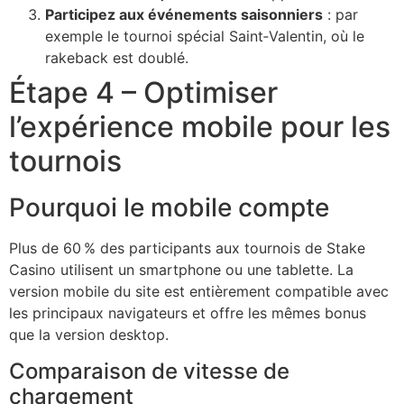
Participez aux événements saisonniers
: par
exemple le tournoi spécial Saint‑Valentin, où le
rakeback est doublé.
Étape 4 – Optimiser
l’expérience mobile pour les
tournois
Pourquoi le mobile compte
Plus de 60 % des participants aux tournois de Stake
Casino utilisent un smartphone ou une tablette. La
version mobile du site est entièrement compatible avec
les principaux navigateurs et offre les mêmes bonus
que la version desktop.
Comparaison de vitesse de
chargement