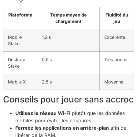
Plateforme
Temps moyen de
Fluidité du
chargement
jeu
Mobile
1,2 s
Excellente
Stake
Desktop
0,9 s
Très bonne
Stake
Mobile X
2,5 s
Moyenne
Conseils pour jouer sans accroc
Utilisez le réseau Wi‑Fi
plutôt que les données
mobiles pour éviter les coupures.
Fermez les applications en arrière‑plan
afin de
libérer de la RAM.