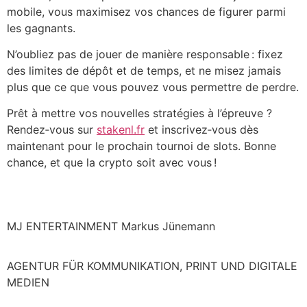
mobile, vous maximisez vos chances de figurer parmi
les gagnants.
N’oubliez pas de jouer de manière responsable : fixez
des limites de dépôt et de temps, et ne misez jamais
plus que ce que vous pouvez vous permettre de perdre.
Prêt à mettre vos nouvelles stratégies à l’épreuve ?
Rendez‑vous sur
stakenl.fr
et inscrivez‑vous dès
maintenant pour le prochain tournoi de slots. Bonne
chance, et que la crypto soit avec vous !
MJ ENTERTAINMENT Markus Jünemann
AGENTUR FÜR KOMMUNIKATION, PRINT UND DIGITALE
MEDIEN