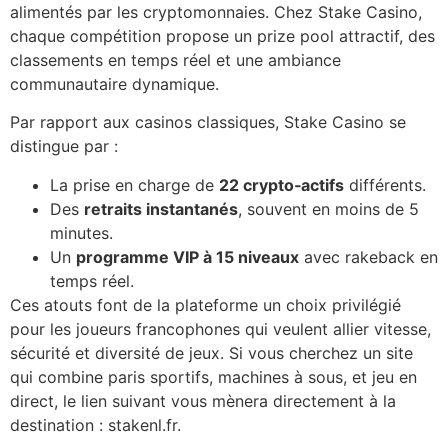
alimentés par les cryptomonnaies. Chez Stake Casino,
chaque compétition propose un prize pool attractif, des
classements en temps réel et une ambiance
communautaire dynamique.
Par rapport aux casinos classiques, Stake Casino se
distingue par :
La prise en charge de
22 crypto‑actifs
différents.
Des
retraits instantanés
, souvent en moins de 5
minutes.
Un
programme VIP à 15 niveaux
avec rakeback en
temps réel.
Ces atouts font de la plateforme un choix privilégié
pour les joueurs francophones qui veulent allier vitesse,
sécurité et diversité de jeux. Si vous cherchez un site
qui combine paris sportifs, machines à sous, et jeu en
direct, le lien suivant vous mènera directement à la
destination : stakenl.fr.