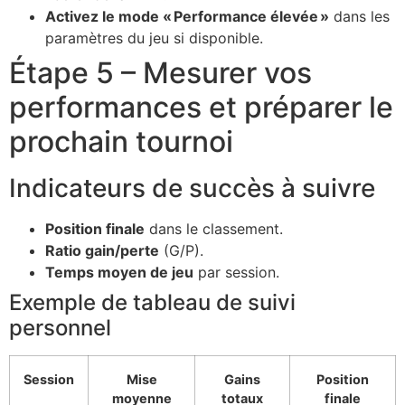
Activez le mode « Performance élevée »
dans les
paramètres du jeu si disponible.
Étape 5 – Mesurer vos
performances et préparer le
prochain tournoi
Indicateurs de succès à suivre
Position finale
dans le classement.
Ratio gain/perte
(G/P).
Temps moyen de jeu
par session.
Exemple de tableau de suivi
personnel
Session
Mise
Gains
Position
moyenne
totaux
finale