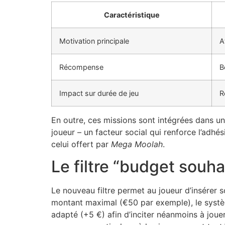
Caractéristique
Motivation principale
A
Récompense
B
Impact sur durée de jeu
R
En outre, ces missions sont intégrées dans un
joueur – un facteur social qui renforce l’adh
celui offert par
Mega Moolah
.
Le filtre “budget souha
Le nouveau filtre permet au joueur d’insérer s
montant maximal (€50 par exemple), le syst
adapté (+5 €) afin d’inciter néanmoins à joue