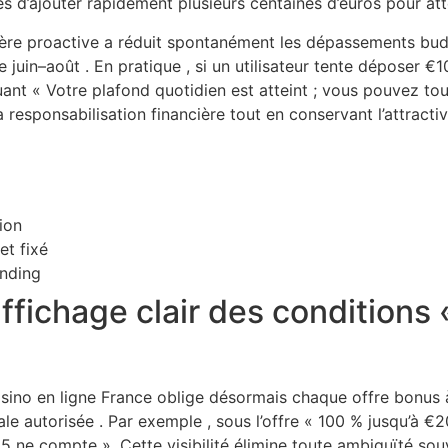
s d’ajouter rapidement plusieurs centaines d’euros pour att
rière proactive a réduit spontanément les dépassements bud
 juin–août . En pratique , si un utilisateur tente déposer €10
ant « Votre plafond quotidien est atteint ; vous pouvez touj
responsabilisation financière tout en conservant l’attracti
ion
et fixé
ending
ffichage clair des conditions 
ino en ligne France oblige désormais chaque offre bonus à
le autorisée . Par exemple , sous l’offre « 100 % jusqu’à €2
25 ne compte ». Cette visibilité élimine toute ambiguïté so