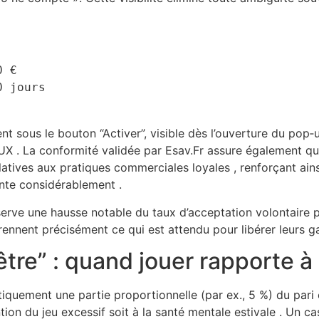
 €

 jours

nt sous le bouton “Activer”, visible dès l’ouverture du p
UX . La conformité validée par Esav.Fr assure également 
tives aux pratiques commerciales loyales , renforçant ains
ente considérablement .
serve une hausse notable du taux d’acceptation volontaire 
nnent précisément ce qui est attendu pour libérer leurs gai
être” : quand jouer rapporte à
iquement une partie proportionnelle (par ex., 5 %) du pari 
tion du jeu excessif soit à la santé mentale estivale . Un c