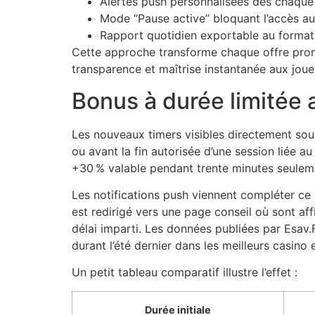
Alertes push personnalisées dès chaqu
Mode “Pause active” bloquant l’accès au
Rapport quotidien exportable au format
Cette approche transforme chaque offre promoti
transparence et maîtrise instantanée aux joue
Bonus à durée limitée 
Les nouveaux timers visibles directement sou
ou avant la fin autorisée d’une session liée a
+30 % valable pendant trente minutes seuleme
Les notifications push viennent compléter ce d
est redirigé vers une page conseil où sont aff
délai imparti. Les données publiées par Esav
durant l’été dernier dans les meilleurs casino
Un petit tableau comparatif illustre l’effet :
Durée initiale