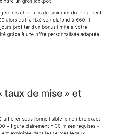
eindre un gros jackpot .
gétaires chez plus de soixante‑dix pour cent
0 alors qu’il a fixé son plafond à €60 , il
ours profiter d’un bonus limité à votre
vité grâce à une offre personnalisée adaptée
« taux de mise » et
 afficher sous forme lisible le nombre exact
00 » figure clairement « 30 mises requises –
uvent exploitée dans les termes légaux