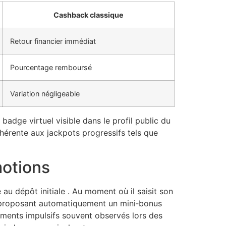
Cashback classique
Retour financier immédiat
Pourcentage remboursé
Variation négligeable
adge virtuel visible dans le profil public du
nhérente aux jackpots progressifs tels que
motions
au dépôt initiale . Au moment où il saisit son
 proposant automatiquement un mini‑bonus
sements impulsifs souvent observés lors des