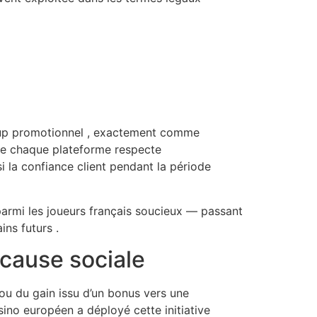
op‑up promotionnel , exactement comme
que chaque plateforme respecte
i la confiance client pendant la période
parmi les joueurs français soucieux — passant
ns futurs .
 cause sociale
ou du gain issu d’un bonus vers une
asino européen a déployé cette initiative