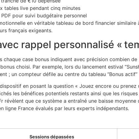
e tranche de €10 dépensée
x tables live pendant cinq minutes
 PDF pour suivi budgétaire personnel
onnelle en véritable tableau de bord financier similaire à c
urs français exigeants.
avec rappel personnalisé « te
s chaque case bonus indiquent avec précision combien de mi
u bonus choisi. Par exemple, lors du lancement estival “Suns
nt ; un compteur défile au centre du tableau “Bonus actif” 
ispositif en posant la question « Jouez encore ou prenez une
ichés les bénéfices potentiels restants ainsi que les risque
.Fr révèlent que ce système a entraîné une baisse moyenne 
 en ligne France évalués par leurs experts indépendants.
Sessions dépassées