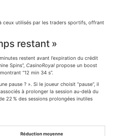
eux utilisés par les traders sportifs, offrant
mps restant »
nutes restent avant l’expiration du crédit
hine Spins”,
CasinoRoyal
propose un boost
montrant “12 min 34 s”.
 pause ? ». Si le joueur choisit “pause”, il
s associés à prolonger la session au-delà du
de 22 % des sessions prolongées inutiles
Réduction moyenne