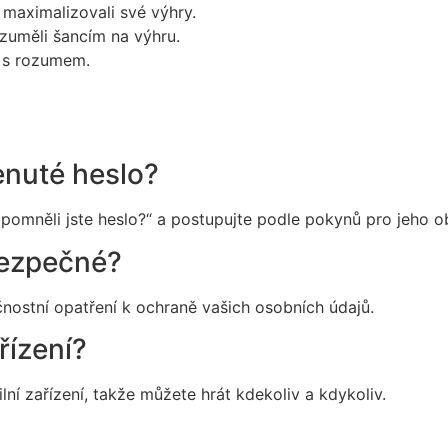
maximalizovali své výhry.
ozuměli šancím na výhru.
e s rozumem.
nuté heslo?
apomněli jste heslo?“ a postupujte podle pokynů pro jeho o
bezpečné?
čnostní opatření k ochraně vašich osobních údajů.
řízení?
ní zařízení, takže můžete hrát kdekoliv a kdykoliv.