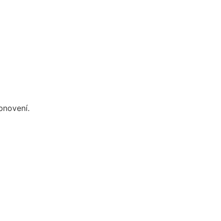
bnovení.