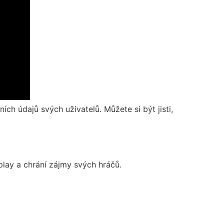
ch údajů svých uživatelů. Můžete si být jisti,
lay a chrání zájmy svých hráčů.