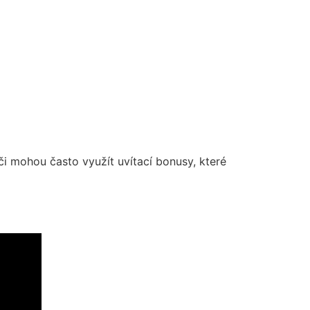
či mohou často využít uvítací bonusy, které