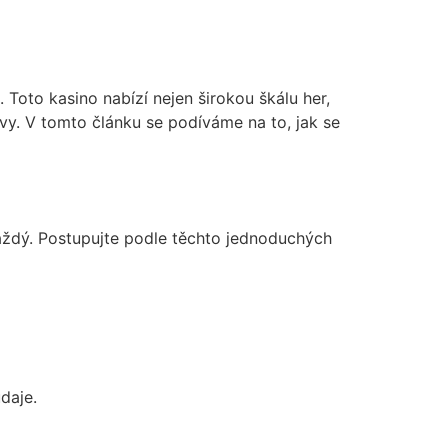
. Toto kasino nabízí nejen širokou škálu her,
y. V tomto článku se podíváme na to, jak se
aždý. Postupujte podle těchto jednoduchých
daje.