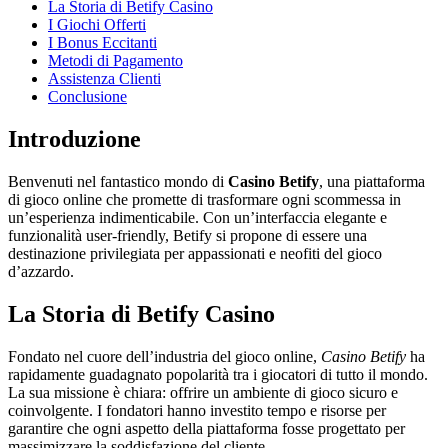
La Storia di Betify Casino
I Giochi Offerti
I Bonus Eccitanti
Metodi di Pagamento
Assistenza Clienti
Conclusione
Introduzione
Benvenuti nel fantastico mondo di
Casino Betify
, una piattaforma
di gioco online che promette di trasformare ogni scommessa in
un’esperienza indimenticabile. Con un’interfaccia elegante e
funzionalità user-friendly, Betify si propone di essere una
destinazione privilegiata per appassionati e neofiti del gioco
d’azzardo.
La Storia di Betify Casino
Fondato nel cuore dell’industria del gioco online,
Casino Betify
ha
rapidamente guadagnato popolarità tra i giocatori di tutto il mondo.
La sua missione è chiara: offrire un ambiente di gioco sicuro e
coinvolgente. I fondatori hanno investito tempo e risorse per
garantire che ogni aspetto della piattaforma fosse progettato per
massimizzare la soddisfazione del cliente.