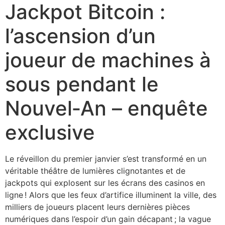
Jackpot Bitcoin :
l’ascension d’un
joueur de machines à
sous pendant le
Nouvel‑An – enquête
exclusive
Le réveillon du premier janvier s’est transformé en un
véritable théâtre de lumières clignotantes et de
jackpots qui explosent sur les écrans des casinos en
ligne ! Alors que les feux d’artifice illuminent la ville, des
milliers de joueurs placent leurs dernières pièces
numériques dans l’espoir d’un gain décapant ; la vague