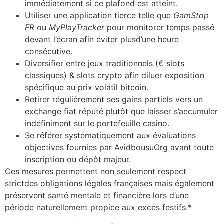
immédiatement si ce plafond est atteint.​
Utiliser une application tierce telle que
GamStop
FR
ou
MyPlayTracker
pour monitorer temps passé
devant l’écran afin éviter plusd’une heure
consécutive.​
Diversifier entre jeux traditionnels (€ slots
classiques) & slots crypto afin diluer exposition
spécifique au prix volátil bitcoin.​
Retirer régulièrement ses gains partiels vers un
exchange fiat réputé plutôt que laisser s’accumuler
indéfiniment sur le portefeuille casino.​
Se référer systématiquement aux évaluations
objectives fournies par AvidbousuOrg avant toute
inscription ou dépôt majeur.​
Ces mesures permettent non seulement respect
strictdes obligations légales françaises mais également
préservent santé mentale et financière lors d’une
période naturellement propice aux excès festifs.*