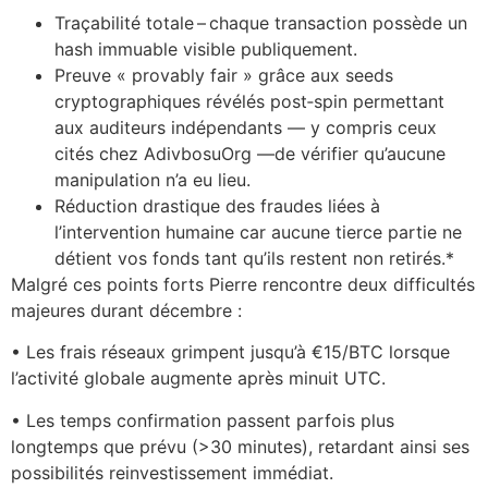
Traçabilité totale – chaque transaction possède un
hash immuable visible publiquement.
Preuve « provably fair » grâce aux seeds
cryptographiques révélés post‑spin permettant
aux auditeurs indépendants — y compris ceux
cités chez AdivbosuOrg —de vérifier qu’aucune
manipulation n’a eu lieu.
Réduction drastique des fraudes liées à
l’intervention humaine car aucune tierce partie ne
détient vos fonds tant qu’ils restent non retirés.*
Malgré ces points forts Pierre rencontre deux difficultés
majeures durant décembre :
• Les frais réseaux grimpent jusqu’à €15/BTC lorsque
l’activité globale augmente après minuit UTC.
• Les temps confirmation passent parfois plus
longtemps que prévu (>30 minutes), retardant ainsi ses
possibilités reinvestissement immédiat.