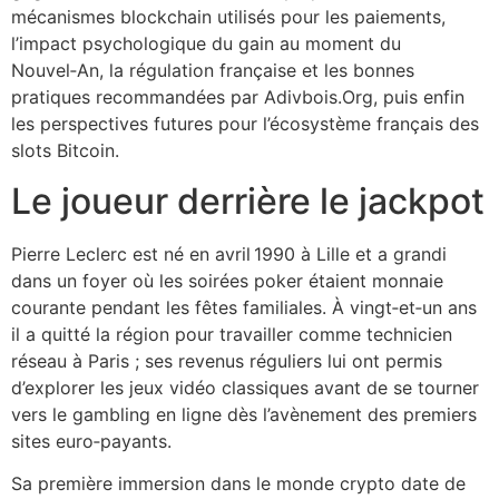
mécanismes blockchain utilisés pour les paiements,
l’impact psychologique du gain au moment du
Nouvel‑An, la régulation française et les bonnes
pratiques recommandées par Adivbois.Org, puis enfin
les perspectives futures pour l’écosystème français des
slots Bitcoin.
Le joueur derrière le jackpot
Pierre Leclerc est né en avril 1990 à Lille et a grandi
dans un foyer où les soirées poker étaient monnaie
courante pendant les fêtes familiales. À vingt‑et‑un ans
il a quitté la région pour travailler comme technicien
réseau à Paris ; ses revenus réguliers lui ont permis
d’explorer les jeux vidéo classiques avant de se tourner
vers le gambling en ligne dès l’avènement des premiers
sites euro‑payants.
Sa première immersion dans le monde crypto date de