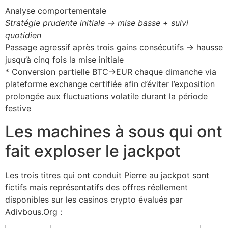
Analyse comportementale
Stratégie prudente initiale → mise basse + suivi
quotidien
Passage agressif après trois gains consécutifs → hausse
jusqu’à cinq fois la mise initiale
* Conversion partielle BTC→EUR chaque dimanche via
plateforme exchange certifiée afin d’éviter l’exposition
prolongée aux fluctuations volatile durant la période
festive
Les machines à sous qui ont
fait exploser le jackpot
Les trois titres qui ont conduit Pierre au jackpot sont
fictifs mais représentatifs des offres réellement
disponibles sur les casinos crypto évalués par
Adivbous.Org :