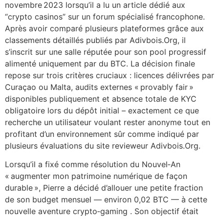
novembre 2023 lorsqu’il a lu un article dédié aux
“crypto casinos” sur un forum spécialisé francophone.
Après avoir comparé plusieurs plateformes grâce aux
classements détaillés publiés par Adivbois.Org, il
s’inscrit sur une salle réputée pour son pool progressif
alimenté uniquement par du BTC. La décision finale
repose sur trois critères cruciaux : licences délivrées par
Curaçao ou Malta, audits externes « provably fair »
disponibles publiquement et absence totale de KYC
obligatoire lors du dépôt initial – exactement ce que
recherche un utilisateur voulant rester anonyme tout en
profitant d’un environnement sûr comme indiqué par
plusieurs évaluations du site revieweur Adivbois.Org.
Lorsqu’il a fixé comme résolution du Nouvel‑An
« augmenter mon patrimoine numérique de façon
durable », Pierre a décidé d’allouer une petite fraction
de son budget mensuel — environ 0,02 BTC — à cette
nouvelle aventure crypto‑gaming . Son objectif était