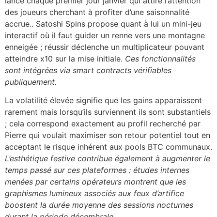
lancé chaque premier jour janvier qui attire l’attention
des joueurs cherchant à profiter d’une saisonnalité
accrue.. Satoshi Spins propose quant à lui un mini-jeu
interactif où il faut guider un renne vers une montagne
enneigée ; réussir déclenche un multiplicateur pouvant
atteindre x10 sur la mise initiale.
Ces fonctionnalités
sont intégrées via smart contracts vérifiables
publiquement.
La volatilité élevée signifie que les gains apparaissent
rarement mais lorsqu’ils surviennent ils sont substantiels
; cela correspond exactement au profil recherché par
Pierre qui voulait maximiser son retour potentiel tout en
acceptant le risque inhérent aux pools BTC communaux.
L’esthétique festive contribue également à augmenter le
temps passé sur ces plateformes : études internes
menées par certains opérateurs montrent que les
graphismes lumineux associés aux feux d’artifice
boostent la durée moyenne des sessions nocturnes
durant la période décembrale.