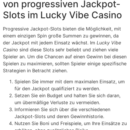
von progressiven Jackpot-
Slots im Lucky Vibe Casino
Progressive Jackpot-Slots bieten die Möglichkeit, mit
einem einzigen Spin große Summen zu gewinnen, da
der Jackpot mit jedem Einsatz wächst. Im
Lucky Vibe
Casino
sind diese Slots sehr beliebt und ziehen viele
Spieler an. Um die Chancen auf einen Gewinn bei diesen
Spielen zu maximieren, sollten Spieler einige spezifische
Strategien in Betracht ziehen.
Spielen Sie immer mit dem maximalen Einsatz, um
für den Jackpot qualifiziert zu werden.
Setzen Sie ein Budget und halten Sie sich daran,
um übermäßige Verluste zu vermeiden.
Informieren Sie sich über die verschiedenen
Jackpot-Slots und deren Gewinnhistorie.
Nutzen Sie Boni und Freispiele, um Ihre Einsätze zu