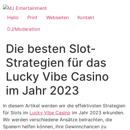
Zum
Inhalt
springen
Hallo
Print
Webseiten
Kontakt
DJ/Moderation
Die besten Slot-
Strategien für das
Lucky Vibe Casino
im Jahr 2023
In diesem Artikel werden wir die effektivsten Strategien
für Slots im
Lucky Vibe Casino
im Jahr 2023 erkunden.
Wir werden verschiedene Ansätze betrachten, die
Spielern helfen können, ihre Gewinnchancen zu