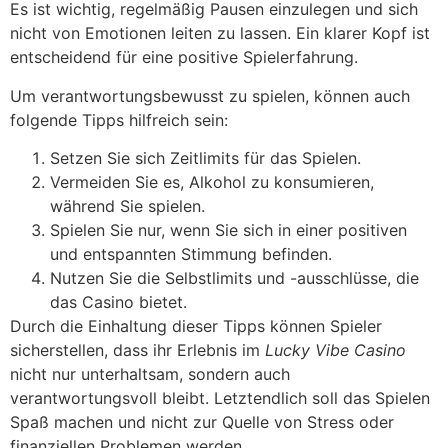
Es ist wichtig, regelmäßig Pausen einzulegen und sich
nicht von Emotionen leiten zu lassen. Ein klarer Kopf ist
entscheidend für eine positive Spielerfahrung.
Um verantwortungsbewusst zu spielen, können auch
folgende Tipps hilfreich sein:
Setzen Sie sich Zeitlimits für das Spielen.
Vermeiden Sie es, Alkohol zu konsumieren,
während Sie spielen.
Spielen Sie nur, wenn Sie sich in einer positiven
und entspannten Stimmung befinden.
Nutzen Sie die Selbstlimits und -ausschlüsse, die
das Casino bietet.
Durch die Einhaltung dieser Tipps können Spieler
sicherstellen, dass ihr Erlebnis im
Lucky Vibe Casino
nicht nur unterhaltsam, sondern auch
verantwortungsvoll bleibt. Letztendlich soll das Spielen
Spaß machen und nicht zur Quelle von Stress oder
finanziellen Problemen werden.