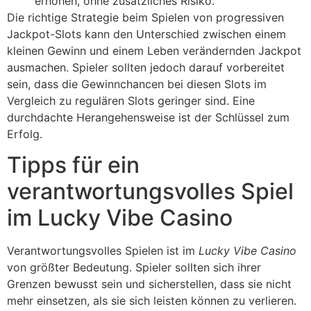
erhöhen, ohne zusätzliches Risiko.
Die richtige Strategie beim Spielen von progressiven
Jackpot-Slots kann den Unterschied zwischen einem
kleinen Gewinn und einem Leben verändernden Jackpot
ausmachen. Spieler sollten jedoch darauf vorbereitet
sein, dass die Gewinnchancen bei diesen Slots im
Vergleich zu regulären Slots geringer sind. Eine
durchdachte Herangehensweise ist der Schlüssel zum
Erfolg.
Tipps für ein
verantwortungsvolles Spiel
im Lucky Vibe Casino
Verantwortungsvolles Spielen ist im
Lucky Vibe Casino
von größter Bedeutung. Spieler sollten sich ihrer
Grenzen bewusst sein und sicherstellen, dass sie nicht
mehr einsetzen, als sie sich leisten können zu verlieren.