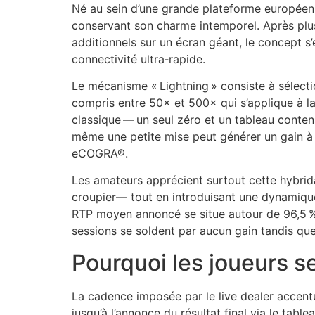
Né au sein d’une grande plateforme européenne
conservant son charme intemporel. Après plusi
additionnels sur un écran géant, le concept s
connectivité ultra‑rapide.
Le mécanisme « Lightning » consiste à sélecti
compris entre 50× et 500× qui s’applique à l
classique — un seul zéro et un tableau conten
même une petite mise peut générer un gain à s
eCOGRA®.
Les amateurs apprécient surtout cette hybrida
croupier— tout en introduisant une dynamiqu
RTP moyen annoncé se situe autour de 96,5 % ; 
sessions se soldent par aucun gain tandis que 
Pourquoi les joueurs 
La cadence imposée par le live dealer accent
jusqu’à l’annonce du résultat final via le tabl