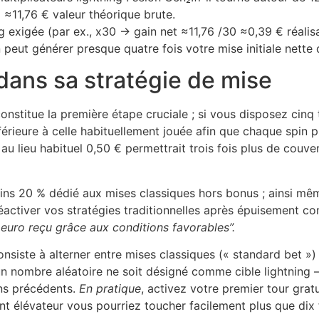
≈11,76 € valeur théorique brute.
ng exigée (par ex., x30 → gain net ≈11,76 /30 ≈0,39 € réali
 peut générer presque quatre fois votre mise initiale nette 
 dans sa stratégie de mise
l constitue la première étape cruciale ; si vous disposez cin
férieure à celle habituellement jouée afin que chaque spin p
 au lieu habituel 0,50 € permettrait trois fois plus de couv
oins 20 % dédié aux mises classiques hors bonus ; ainsi m
activer vos stratégies traditionnelles après épuisement co
euro reçu grâce aux conditions favorables”.
onsiste à alterner entre mises classiques (« standard bet »
un nombre aléatoire ne soit désigné comme cible lightning
ns précédents.
En pratique
, activez votre premier tour gra
t élévateur vous pourriez toucher facilement plus que dix f