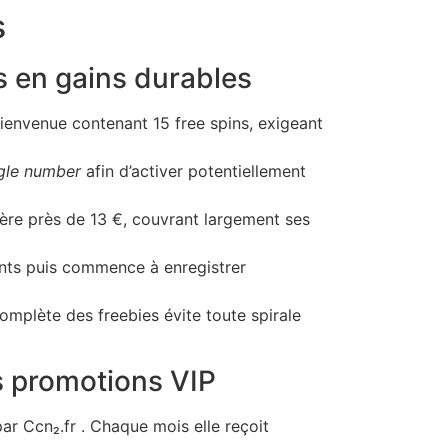
s
s en gains durables
bienvenue contenant 15 free spins, exigeant
gle number
afin d’activer potentiellement
père près de 13 €, couvrant largement ses
ants puis commence à enregistrer
mplète des freebies évite toute spirale
es promotions VIP
ar Ccn₂.fr . Chaque mois elle reçoit