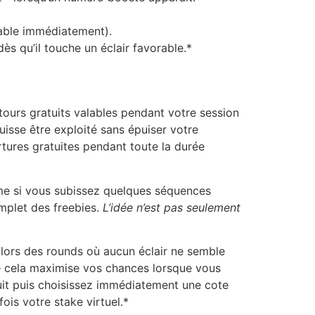
sable immédiatement).
dès qu’il touche un éclair favorable.*
q tours gratuits valables pendant votre session
uisse être exploité sans épuiser votre
ertures gratuites pendant toute la durée
ême si vous subissez quelques séquences
mplet des freebies.
L’idée n’est pas seulement
) lors des rounds où aucun éclair ne semble
 – cela maximise vos chances lorsque vous
tuit puis choisissez immédiatement une cote
ois votre stake virtuel.*