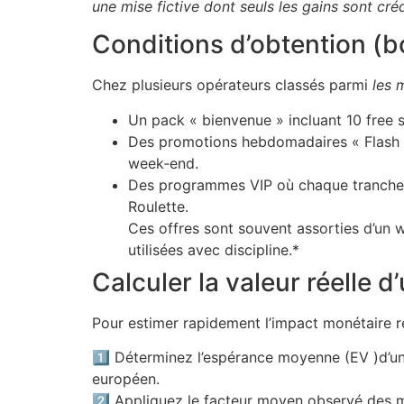
une mise fictive dont seuls les gains sont cr
Conditions d’obtention (
Chez plusieurs opérateurs classés parmi
les 
Un pack « bienvenue » incluant 10 free 
Des promotions hebdomadaires « Flash Li
week‑end.
Des programmes VIP où chaque tranche 
Roulette.
Ces offres sont souvent assorties d’un w
utilisées avec discipline.*
Calculer la valeur réelle d’
Pour estimer rapidement l’impact monétaire ré
1️⃣ Déterminez l’espérance moyenne (EV )d’un
européen.
2️⃣ Appliquez le facteur moyen observé des mu