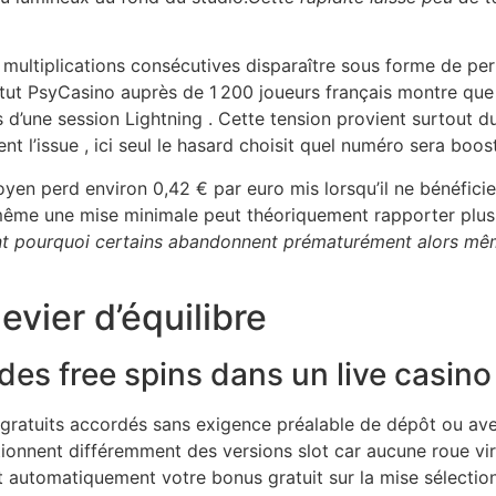
s multiplications consécutives disparaître sous forme de p
itut PsyCasino auprès de 1 200 joueurs français montre que
 d’une session Lightning . Cette tension provient surtout 
t l’issue , ici seul le hasard choisit quel numéro sera boost
oyen perd environ 0,42 € par euro mis lorsqu’il ne bénéfici
même une mise minimale peut théoriquement rapporter plus 
ent pourquoi certains abandonnent prématurément alors même
evier d’équilibre
des free spins dans un live casino
s gratuits accordés sans exigence préalable de dépôt ou a
ctionnent différemment des versions slot car aucune roue virtu
t automatiquement votre bonus gratuit sur la mise sélectio