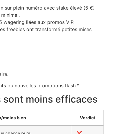
un sur plein numéro avec stake élevé (5 €)
u minimal.
35 wagering liées aux promos VIP.
es freebies ont transformé petites mises
ire.
ants ou nouvelles promotions flash.*
s sont moins efficaces
x/moins bien
Verdict
que chance pure
❌