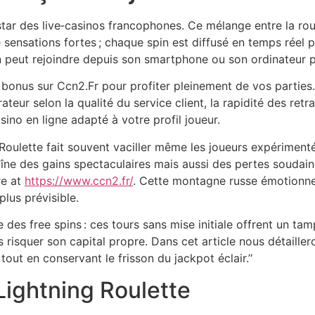
tar des live‑casinos francophones. Ce mélange entre la roule
e sensations fortes ; chaque spin est diffusé en temps réel 
n peut rejoindre depuis son smartphone ou son ordinateur p
e bonus sur Ccn2.Fr pour profiter pleinement de vos parties
ur selon la qualité du service client, la rapidité des retrai
asino en ligne adapté à votre profil joueur.
 Roulette fait souvent vaciller même les joueurs expériment
raîne des gains spectaculaires mais aussi des pertes soudai
re at
https://www.ccn2.fr/
. Cette montagne russe émotionne
plus prévisible.
ue des free spins : ces tours sans mise initiale offrent un t
ns risquer son capital propre. Dans cet article nous détail
tout en conservant le frisson du jackpot éclair.’‘
Lightning Roulette