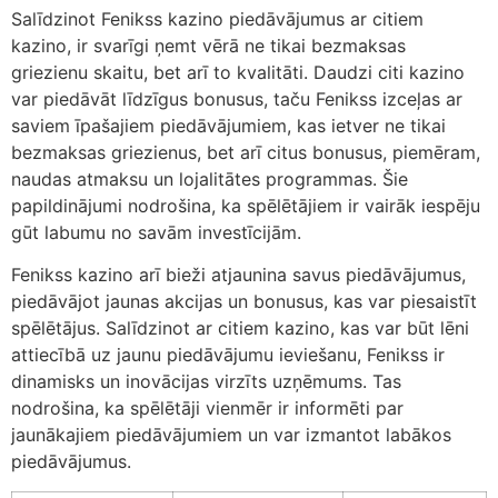
Salīdzinot Fenikss kazino piedāvājumus ar citiem
kazino, ir svarīgi ņemt vērā ne tikai bezmaksas
griezienu skaitu, bet arī to kvalitāti. Daudzi citi kazino
var piedāvāt līdzīgus bonusus, taču Fenikss izceļas ar
saviem īpašajiem piedāvājumiem, kas ietver ne tikai
bezmaksas griezienus, bet arī citus bonusus, piemēram,
naudas atmaksu un lojalitātes programmas. Šie
papildinājumi nodrošina, ka spēlētājiem ir vairāk iespēju
gūt labumu no savām investīcijām.
Fenikss kazino arī bieži atjaunina savus piedāvājumus,
piedāvājot jaunas akcijas un bonusus, kas var piesaistīt
spēlētājus. Salīdzinot ar citiem kazino, kas var būt lēni
attiecībā uz jaunu piedāvājumu ieviešanu, Fenikss ir
dinamisks un inovācijas virzīts uzņēmums. Tas
nodrošina, ka spēlētāji vienmēr ir informēti par
jaunākajiem piedāvājumiem un var izmantot labākos
piedāvājumus.