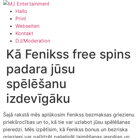
Zum
Inhalt
Hallo
springen
Print
Webseiten
Kontakt
DJ/Moderation
Kā Fenikss free spins
padara jūsu
spēlēšanu
izdevīgāku
Šajā rakstā mēs aplūkosim Fenikss bezmaksas griezienu
priekšrocības un to, kā tie var uzlabot jūsu spēlēšanas
pieredzi. Mēs izpētīsim, kā Fenikss bonus un bezriska
griezieni var palīdzēt palielināt laimēšanas iespējas un