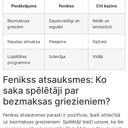
Piedāvājums
Fenikss
Citi kazino
Bezmaksas
Daudzveidīgi un
Retāk un
griezieni
regulāri
ierobežoti
Naudas atmaksa
Pieejama
Dažreiz
Lojalitātes
Izdevīga
Vidēji
programma
Fenikss atsauksmes: Ko
saka spēlētāji par
bezmaksas griezieniem?
Fenikss atsauksmes parasti ir pozitīvas, īpaši attiecībā
uz bezmaksas griezieniem. Spēlētāji bieži uzsver, ka šie