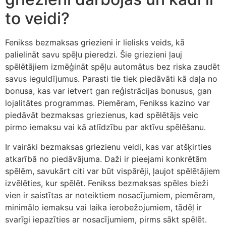
to veidi?
Fenikss bezmaksas griezieni ir lielisks veids, kā
palielināt savu spēļu pieredzi. Šie griezieni ļauj
spēlētājiem izmēģināt spēļu automātus bez riska zaudēt
savus ieguldījumus. Parasti tie tiek piedāvāti kā daļa no
bonusa, kas var ietvert gan reģistrācijas bonusus, gan
lojalitātes programmas. Piemēram, Fenikss kazino var
piedāvāt bezmaksas griezienus, kad spēlētājs veic
pirmo iemaksu vai kā atlīdzību par aktīvu spēlēšanu.
Ir vairāki bezmaksas griezienu veidi, kas var atšķirties
atkarībā no piedāvājuma. Daži ir pieejami konkrētām
spēlēm, savukārt citi var būt vispārēji, ļaujot spēlētājiem
izvēlēties, kur spēlēt. Fenikss bezmaksas spēles bieži
vien ir saistītas ar noteiktiem nosacījumiem, piemēram,
minimālo iemaksu vai laika ierobežojumiem, tādēļ ir
svarīgi iepazīties ar nosacījumiem, pirms sākt spēlēt.