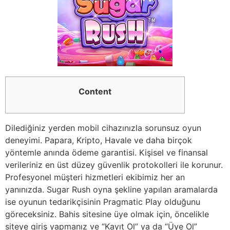
Content
Dilediğiniz yerden mobil cihazınızla sorunsuz oyun
deneyimi. Papara, Kripto, Havale ve daha birçok
yöntemle anında ödeme garantisi. Kişisel ve finansal
verileriniz en üst düzey güvenlik protokolleri ile korunur.
Profesyonel müşteri hizmetleri ekibimiz her an
yanınızda. Sugar Rush oyna şekline yapılan aramalarda
ise oyunun tedarikçisinin Pragmatic Play olduğunu
göreceksiniz. Bahis sitesine üye olmak için, öncelikle
siteye giriş yapmanız ve “Kayıt Ol” ya da “Üye Ol”