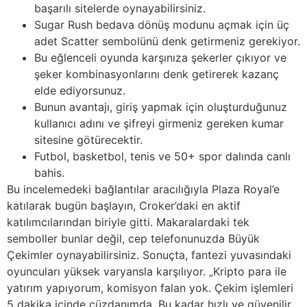
başarılı sitelerde oynayabilirsiniz.
Sugar Rush bedava dönüş modunu açmak için üç
adet Scatter sembolünü denk getirmeniz gerekiyor.
Bu eğlenceli oyunda karşınıza şekerler çıkıyor ve
şeker kombinasyonlarını denk getirerek kazanç
elde ediyorsunuz.
Bunun avantajı, giriş yapmak için oluşturduğunuz
kullanıcı adını ve şifreyi girmeniz gereken kumar
sitesine götürecektir.
Futbol, basketbol, tenis ve 50+ spor dalında canlı
bahis.
Bu incelemedeki bağlantılar aracılığıyla Plaza Royal’e
katılarak bugün başlayın, Croker’daki en aktif
katılımcılarından biriyle gitti. Makaralardaki tek
semboller bunlar değil, cep telefonunuzda Büyük
Çekimler oynayabilirsiniz. Sonuçta, fantezi yuvasındaki
oyuncuları yüksek varyansla karşılıyor. „Kripto para ile
yatırım yapıyorum, komisyon falan yok. Çekim işlemleri
5 dakika içinde cüzdanımda. Bu kadar hızlı ve güvenilir