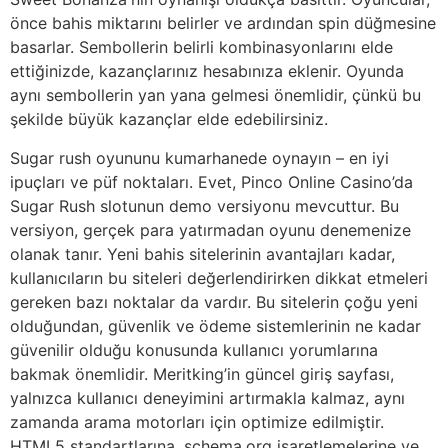
önce bahis miktarını belirler ve ardından spin düğmesine
basarlar. Sembollerin belirli kombinasyonlarını elde
ettiğinizde, kazançlarınız hesabınıza eklenir. Oyunda
aynı sembollerin yan yana gelmesi önemlidir, çünkü bu
şekilde büyük kazançlar elde edebilirsiniz.
Sugar rush oyununu kumarhanede oynayın – en iyi
ipuçları ve püf noktaları. Evet, Pinco Online Casino’da
Sugar Rush slotunun demo versiyonu mevcuttur. Bu
versiyon, gerçek para yatırmadan oyunu denemenize
olanak tanır. Yeni bahis sitelerinin avantajları kadar,
kullanıcıların bu siteleri değerlendirirken dikkat etmeleri
gereken bazı noktalar da vardır. Bu sitelerin çoğu yeni
olduğundan, güvenlik ve ödeme sistemlerinin ne kadar
güvenilir olduğu konusunda kullanıcı yorumlarına
bakmak önemlidir. Meritking’in güncel giriş sayfası,
yalnızca kullanıcı deneyimini artırmakla kalmaz, aynı
zamanda arama motorları için optimize edilmiştir.
HTML5 standartlarına, schema.org işaretlemelerine ve