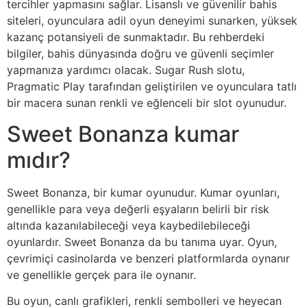
tercihler yapmasını sağlar. Lisanslı ve güvenilir bahis
siteleri, oyunculara adil oyun deneyimi sunarken, yüksek
kazanç potansiyeli de sunmaktadır. Bu rehberdeki
bilgiler, bahis dünyasında doğru ve güvenli seçimler
yapmanıza yardımcı olacak. Sugar Rush slotu,
Pragmatic Play tarafından geliştirilen ve oyunculara tatlı
bir macera sunan renkli ve eğlenceli bir slot oyunudur.
Sweet Bonanza kumar
mıdır?
Sweet Bonanza, bir kumar oyunudur. Kumar oyunları,
genellikle para veya değerli eşyaların belirli bir risk
altında kazanılabileceği veya kaybedilebileceği
oyunlardır. Sweet Bonanza da bu tanıma uyar. Oyun,
çevrimiçi casinolarda ve benzeri platformlarda oynanır
ve genellikle gerçek para ile oynanır.
Bu oyun, canlı grafikleri, renkli sembolleri ve heyecan