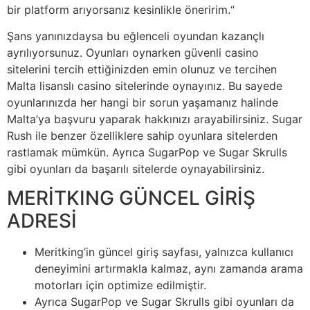
bir platform arıyorsanız kesinlikle öneririm.“
Şans yanınızdaysa bu eğlenceli oyundan kazançlı
ayrılıyorsunuz. Oyunları oynarken güvenli casino
sitelerini tercih ettiğinizden emin olunuz ve tercihen
Malta lisanslı casino sitelerinde oynayınız. Bu sayede
oyunlarınızda her hangi bir sorun yaşamanız halinde
Malta’ya başvuru yaparak hakkınızı arayabilirsiniz. Sugar
Rush ile benzer özelliklere sahip oyunlara sitelerden
rastlamak mümkün. Ayrıca SugarPop ve Sugar Skrulls
gibi oyunları da başarılı sitelerde oynayabilirsiniz.
MERİTKING GÜNCEL GİRİŞ
ADRESİ
Meritking’in güncel giriş sayfası, yalnızca kullanıcı
deneyimini artırmakla kalmaz, aynı zamanda arama
motorları için optimize edilmiştir.
Ayrıca SugarPop ve Sugar Skrulls gibi oyunları da