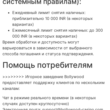
системным правилам):
Ежедневный лимит снятия наличных:
приблизительно 10 000 INR (в некоторых
вариантах)
Ежемесячный лимит снятия наличных: до 300
000 INR (в некоторых вариантах)
Время обработки и доступность могут
варьироваться в зависимости от выбранного
способа погашения и статуса подтверждения.
Помощь потребителям
>>>>>>>> Игорное заведение Bollywood
предоставляет поддержку клиентов по нескольким
каналам:
Чат в режиме реального времени (в некоторых
случаях доступен круглосуточно)
Электронная почта: support@bollywood-casino.com