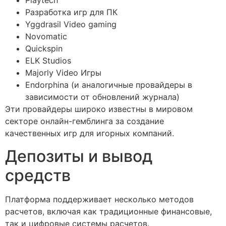
Playtech
Разработка игр для ПК
Yggdrasil Video gaming
Novomatic
Quickspin
ELK Studios
Majorly Video Игры
Endorphina (и аналогичные провайдеры в
зависимости от обновлений журнала)
Эти провайдеры широко известны в мировом
секторе онлайн-гемблинга за создание
качественных игр для игорных компаний.
Депозиты и вывод
средств
Платформа поддерживает несколько методов
расчетов, включая как традиционные финансовые,
так и цифровые системы расчетов.