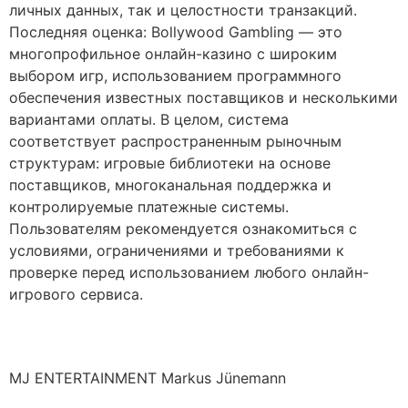
личных данных, так и целостности транзакций.
Последняя оценка: Bollywood Gambling — это
многопрофильное онлайн-казино с широким
выбором игр, использованием программного
обеспечения известных поставщиков и несколькими
вариантами оплаты. В целом, система
соответствует распространенным рыночным
структурам: игровые библиотеки на основе
поставщиков, многоканальная поддержка и
контролируемые платежные системы.
Пользователям рекомендуется ознакомиться с
условиями, ограничениями и требованиями к
проверке перед использованием любого онлайн-
игрового сервиса.
MJ ENTERTAINMENT Markus Jünemann