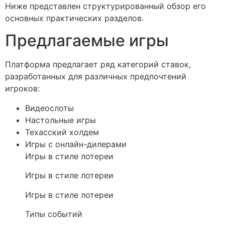
Ниже представлен структурированный обзор его
основных практических разделов.
Предлагаемые игры
Платформа предлагает ряд категорий ставок,
разработанных для различных предпочтений
игроков:
Видеослоты
Настольные игры
Техасский холдем
Игры с онлайн-дилерами
Игры в стиле лотереи
Игры в стиле лотереи
Игры в стиле лотереи
Типы событий