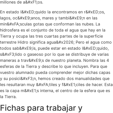
millones de a&#xF1;os.
En estado l&#xED;quido la encontramos en r&#xED;os,
lagos, oc&#xE9;anos, mares y tambi&#xE9;n en las
min&#xFA;sculas gotas que conforman las nubes. La
hidrosfera es el conjunto de toda el agua que hay en la
Tierra y ocupa las tres cuartas partes de la superficie
terrestre Hidro significa agua&#x2026; Pero el agua como
todos sab&#xE9;is, puede estar en estado l&#xED;quido,
s&#xF3;lido o gaseoso por lo que se distribuye de varias
maneras a trav&#xE9;s de nuestro planeta. Nombra las 4
esferas de la Tierra y describe lo que incluyen. Para que
vuestro alumnado pueda comprender mejor dichas capas
y su posici&#xF3;n, hemos creado dos manualidades que
les resultaran muy &#xFA;tiles y f&#xE1;ciles de hacer. Esta
es la capa m&#xE1;s interna, el centro de la esfera que es
la Tierra.
Fichas para trabajar y