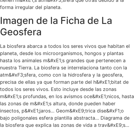
forma irregular del planeta.
Imagen de la Ficha de La
Geosfera
La biosfera abarca a todos los seres vivos que habitan el
planeta, desde los microorganismos, hongos y plantas
hasta los animales m&#xE1;s grandes que pertenecen a
nuestra Tierra. La biosfera se interrelaciona tanto con la
atm&#xF3;sfera, como con la hidrosfera y la geosfera,
precisa de ellas ya que forman parte del h&#xE1;bitat de
todos los seres vivos. Esto incluye desde las zonas
m&#xE1;s profundas, en los avismos oce&#xE1;nicos, hasta
las zonas de m&#xE1;s altura, donde pueden haber
insectos, p&#xE1;jaros… Geom&#xE9;trica dise&#xF1;o
bajo poligonales esfera plantilla abstracta… Diagrama de
la biosfera que explica las zonas de vida a trav&#xE9;s…