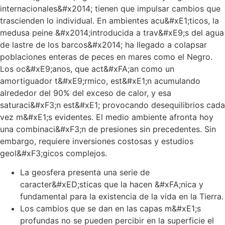
internacionales&#x2014; tienen que impulsar cambios que
trascienden lo individual. En ambientes acu&#xE1;ticos, la
medusa peine &#x2014;introducida a trav&#xE9;s del agua
de lastre de los barcos&#x2014; ha llegado a colapsar
poblaciones enteras de peces en mares como el Negro.
Los oc&#xE9;anos, que act&#xFA;an como un
amortiguador t&#xE9;rmico, est&#xE1;n acumulando
alrededor del 90% del exceso de calor, y esa
saturaci&#xF3;n est&#xE1; provocando desequilibrios cada
vez m&#xE1;s evidentes. El medio ambiente afronta hoy
una combinaci&#xF3;n de presiones sin precedentes. Sin
embargo, requiere inversiones costosas y estudios
geol&#xF3;gicos complejos.
La geosfera presenta una serie de
caracter&#xED;sticas que la hacen &#xFA;nica y
fundamental para la existencia de la vida en la Tierra.
Los cambios que se dan en las capas m&#xE1;s
profundas no se pueden percibir en la superficie el