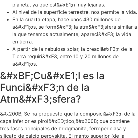
planeta, ya que est&#xE1;n muy lejanas.
Al nivel de la superficie terrestre, nos permite la vida.
En la cuarta etapa, hace unos 430 millones de
a&#xF1;os, se form&#xF3; la atm&#xF3;sfera similar a
la que tenemos actualmente, apareci&#xF3; la vida
en tierra.
A partir de la nebulosa solar, la creaci&#xF3;n de la
Tierra requiri&#xF3; entre 10 y 20 millones de
a&#xF1;os.
&#xBF;Cu&#xE1;l es la
Funci&#xF3;n de la
Atm&#xF3;sfera?
&#x200B; Se ha propuesto que la composici&#xF3;n de la
capa inferior es pirol&#xED;tico,&#x200B; que contiene
tres fases principales de bridgmanita, ferropericlasa y
silicato de calcio perovskita. El manto superior (de la