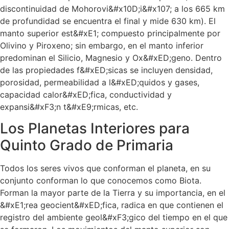
discontinuidad de Mohorovi&#x10D;i&#x107; a los 665 km
de profundidad se encuentra el final y mide 630 km). El
manto superior est&#xE1; compuesto principalmente por
Olivino y Piroxeno; sin embargo, en el manto inferior
predominan el Silicio, Magnesio y Ox&#xED;geno. Dentro
de las propiedades f&#xED;sicas se incluyen densidad,
porosidad, permeabilidad a l&#xED;quidos y gases,
capacidad calor&#xED;fica, conductividad y
expansi&#xF3;n t&#xE9;rmicas, etc.
Los Planetas Interiores para
Quinto Grado de Primaria
Todos los seres vivos que conforman el planeta, en su
conjunto conforman lo que conocemos como Biota.
Forman la mayor parte de la Tierra y su importancia, en el
&#xE1;rea geocient&#xED;fica, radica en que contienen el
registro del ambiente geol&#xF3;gico del tiempo en el que