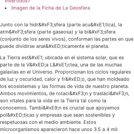
invertidos?
Imagen de la Ficha de La Geosfera
Junto con la hidr&#xF3;sfera (parte acu&#xE1;tica), la
atm&#xF3;sfera (parte gaseosa) y la bi&#xF3;sfera
(conjunto de los seres vivos), conforman las partes en que
puede dividirse anal&#xED;ticamente el planeta.
La Tierra est&#xE1; ubicada en el sistema solar, que es
parte de la V&#xED;a L&#xE1;ctea, una de las muchas
galaxias en el Universo. Proporcionan los ciclos regulares
de luz y oscuridad, calor y fr&#xED;o, que han moldeado
los ecosistemas y las formas de vida de nuestro planeta.
Ambos movimientos, de rotaci&#xF3;n y traslaci&#xF3;n,
son vitales para la vida en la Tierra tal como la
conocemos. Tambi&#xE9;n es crucial que apoyemos
pol&#xED;ticas y empresas que sean sostenibles y
respetuosas con el medio ambiente. Estos
microorganismos aparecieron hace unos 3.5 a 4 mil