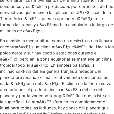
se formaron. Los movimientos del manto superior son
constantes y est&#xE1;n producidos por corrientes de tipo
convectivas que mueven las placas tect&#xF3;nicas de la
Tierra. Adem&#xE1;s, puedes aprender c&#xF3;mo se
forman las rocas y c&#xF3;mo han cambiado a lo largo de
millones de a&#xF1;os.
En cambio, a menor altura como un desierto o una llanura
encontrar&#xE1;s un clima m&#xE1;s c&#xE1;lido. Hacia los
polos norte y sur hay cuatro estaciones durante el
a&#xF1;o, pero en la zona ecuatorial se mantiene un clima
tropical todo el a&#xF1;o. En simples palabras, la
inclinaci&#xF3;n del eje genera franjas alrededor del
planeta provocando climas relativamente constantes en
cada &#xE9;poca del a&#xF1;o. El clima en la Tierra se ve
afectado por el grado de inclinaci&#xF3;n del eje del
planeta y por la variedad topogr&#xE1;fica que existe en
la superficie. La atm&#xF3;sfera no es completamente
igual para todas las latitudes, hay zonas del planeta que
tienen m&#xE1;s atm&#xF3;sfera que otras debido a la