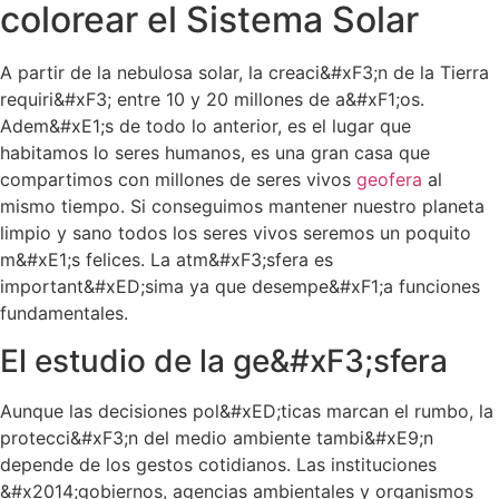
colorear el Sistema Solar
A partir de la nebulosa solar, la creaci&#xF3;n de la Tierra
requiri&#xF3; entre 10 y 20 millones de a&#xF1;os.
Adem&#xE1;s de todo lo anterior, es el lugar que
habitamos lo seres humanos, es una gran casa que
compartimos con millones de seres vivos
geofera
al
mismo tiempo. Si conseguimos mantener nuestro planeta
limpio y sano todos los seres vivos seremos un poquito
m&#xE1;s felices. La atm&#xF3;sfera es
important&#xED;sima ya que desempe&#xF1;a funciones
fundamentales.
El estudio de la ge&#xF3;sfera
Aunque las decisiones pol&#xED;ticas marcan el rumbo, la
protecci&#xF3;n del medio ambiente tambi&#xE9;n
depende de los gestos cotidianos. Las instituciones
&#x2014;gobiernos, agencias ambientales y organismos