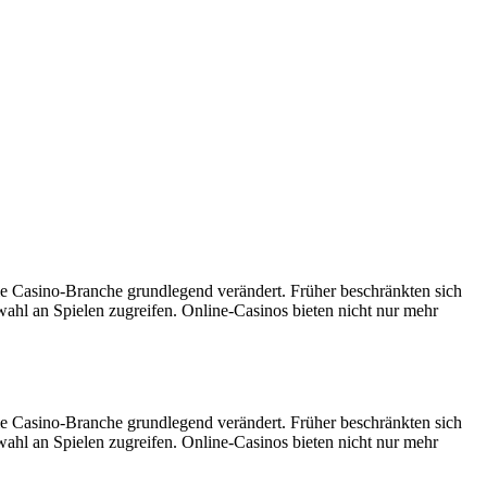
die Casino-Branche grundlegend verändert. Früher beschränkten sich
wahl an Spielen zugreifen. Online-Casinos bieten nicht nur mehr
die Casino-Branche grundlegend verändert. Früher beschränkten sich
wahl an Spielen zugreifen. Online-Casinos bieten nicht nur mehr